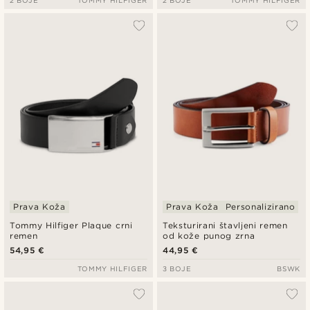
2 BOJE
TOMMY HILFIGER
2 BOJE
TOMMY HILFIGER
Prava Koža
Prava Koža
Personalizirano
Tommy Hilfiger Plaque crni
Teksturirani štavljeni remen
remen
od kože punog zrna
54,95 €
44,95 €
TOMMY HILFIGER
3 BOJE
BSWK