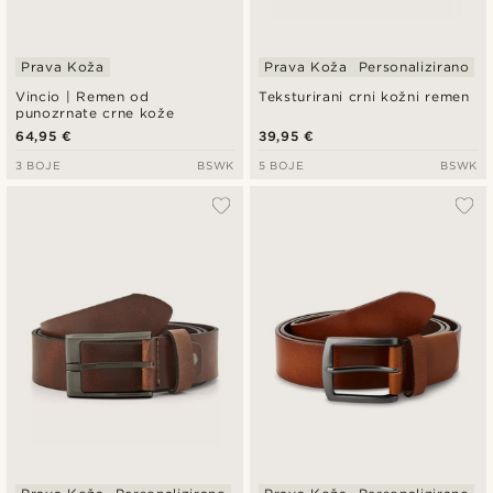
Prava Koža
Prava Koža
Personalizirano
Vincio | Remen od
Teksturirani crni kožni remen
punozrnate crne kože
64,95 €
39,95 €
3 BOJE
BSWK
5 BOJE
BSWK