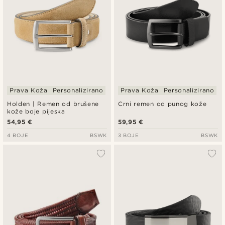
Prava Koža
Personalizirano
Prava Koža
Personalizirano
Holden | Remen od brušene
Crni remen od punog kože
kože boje pijeska
54,95 €
59,95 €
4 BOJE
BSWK
3 BOJE
BSWK