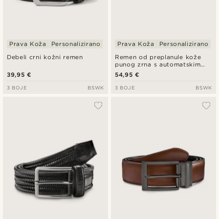
Prava Koža
Personalizirano
Prava Koža
Personalizirano
Debeli crni kožni remen
Remen od preplanule kože
punog zrna s automatskim
zaključavanjem i čvrstom
39,95 €
54,95 €
kopčom
3 BOJE
BSWK
3 BOJE
BSWK