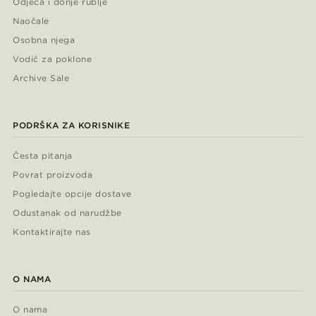
Odjeća i donje rublje
Naočale
Osobna njega
Vodič za poklone
Archive Sale
PODRŠKA ZA KORISNIKE
Česta pitanja
Povrat proizvoda
Pogledajte opcije dostave
Odustanak od narudžbe
Kontaktirajte nas
O NAMA
O nama