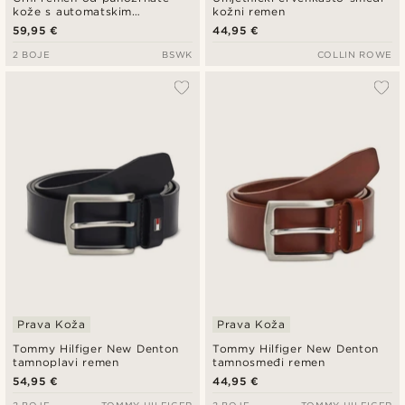
kože s automatskim
kožni remen
kopčanjem
59,95 €
44,95 €
2 BOJE
BSWK
COLLIN ROWE
Prava Koža
Prava Koža
Tommy Hilfiger New Denton
Tommy Hilfiger New Denton
tamnoplavi remen
tamnosmeđi remen
54,95 €
44,95 €