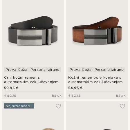
Najnovije
Najniža cijena
Najviša cijena
Prava Koža
Personalizirano
Prava Koža
Personalizirano
Crni kožni remen s
Kožni remen boje konjaka s
automatskim zaključavanjem
automatskim zaključavanjem
59,95 €
54,95 €
4 BOJE
BSWK
4 BOJE
BSWK
Najprodavaniji