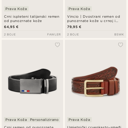
Prava Koža
Prava Koža
Crni ispleteni talijanski remen
Vincio | Dvostrani remen od
od punozrnate kože
punozrnate kože u crnoj i
smeđoj boji
64,95 €
79,95 €
2 BOJE
FAWLER
2 BOJE
BSWK
Prava Koža
Personalizirano
Prava Koža
Crni remen od punozrnate
Umjetnički crvenkasto-smeđi