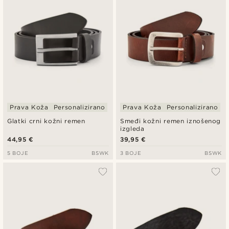
Prava Koža
Personalizirano
Prava Koža
Personalizirano
Glatki crni kožni remen
Smeđi kožni remen iznošenog
izgleda
44,95 €
39,95 €
5 BOJE
BSWK
3 BOJE
BSWK