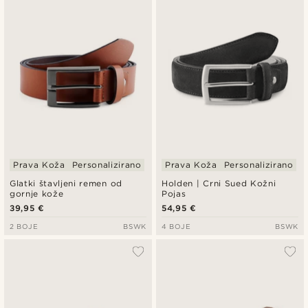
Prava Koža
Personalizirano
Prava Koža
Personalizirano
Glatki štavljeni remen od
Holden | Crni Sued Kožni
gornje kože
Pojas
39,95 €
54,95 €
2 BOJE
BSWK
4 BOJE
BSWK