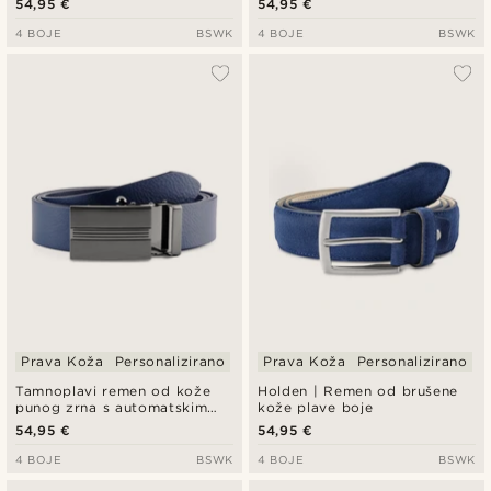
54,95 €
54,95 €
4 BOJE
BSWK
4 BOJE
BSWK
Prava Koža
Personalizirano
Prava Koža
Personalizirano
Tamnoplavi remen od kože
Holden | Remen od brušene
punog zrna s automatskim
kože plave boje
zaključavanjem
54,95 €
54,95 €
4 BOJE
BSWK
4 BOJE
BSWK