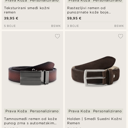
Prava Koža
Personalizirano
Prava Koža
Personalizirano
Teksturirani smeđi kožni
Rastezljivi remen od
remen
punozrnate kože boje
konjaka
39,95 €
59,95 €
5 BOJE
BSWK
3 BOJE
BSWK
Prava Koža
Personalizirano
Prava Koža
Personalizirano
Tamnosmeđi remen od kože
Holden | Smeđi Suedni Kožni
punog zrna s automatskim
Remen
zaključavanjem