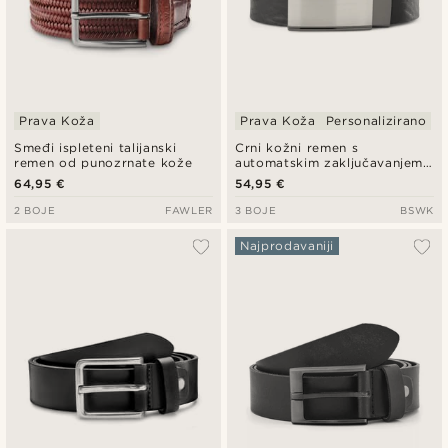
Prava Koža
Prava Koža
Personalizirano
Smeđi ispleteni talijanski
Crni kožni remen s
remen od punozrnate kože
automatskim zaključavanjem i
čvrstom kopčom
64,95 €
54,95 €
2 BOJE
FAWLER
3 BOJE
BSWK
Najprodavaniji