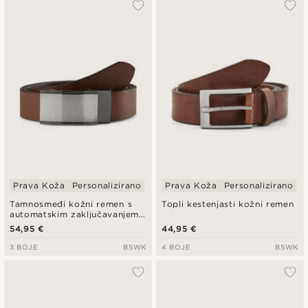
Prava Koža
Personalizirano
Prava Koža
Personalizirano
Tamnosmeđi kožni remen s
Topli kestenjasti kožni remen
automatskim zaključavanjem i
čvrstom kopčom
54,95 €
44,95 €
3 BOJE
BSWK
4 BOJE
BSWK