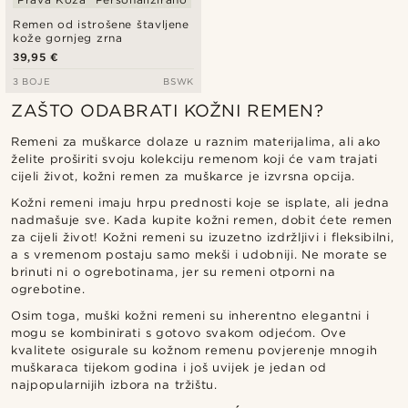
Remen od istrošene štavljene
kože gornjeg zrna
39,95 €
3 BOJE
BSWK
ZAŠTO ODABRATI KOŽNI REMEN?
Remeni za muškarce dolaze u raznim materijalima, ali ako
želite proširiti svoju kolekciju remenom koji će vam trajati
cijeli život, kožni remen za muškarce je izvrsna opcija.
Kožni remeni imaju hrpu prednosti koje se isplate, ali jedna
nadmašuje sve. Kada kupite kožni remen, dobit ćete remen
za cijeli život! Kožni remeni su izuzetno izdržljivi i fleksibilni,
a s vremenom postaju samo mekši i udobniji. Ne morate se
brinuti ni o ogrebotinama, jer su remeni otporni na
ogrebotine.
Osim toga, muški kožni remeni su inherentno elegantni i
mogu se kombinirati s gotovo svakom odjećom. Ove
kvalitete osigurale su kožnom remenu povjerenje mnogih
muškaraca tijekom godina i još uvijek je jedan od
najpopularnijih izbora na tržištu.