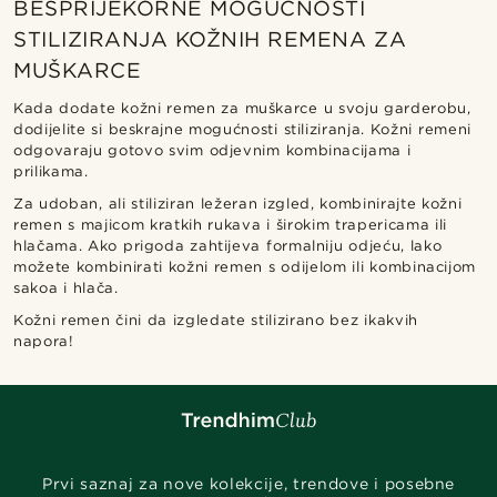
BESPRIJEKORNE MOGUĆNOSTI
STILIZIRANJA KOŽNIH REMENA ZA
MUŠKARCE
Kada dodate kožni remen za muškarce u svoju garderobu,
dodijelite si beskrajne mogućnosti stiliziranja. Kožni remeni
odgovaraju gotovo svim odjevnim kombinacijama i
prilikama.
Za udoban, ali stiliziran ležeran izgled, kombinirajte kožni
remen s majicom kratkih rukava i širokim trapericama ili
hlačama. Ako prigoda zahtijeva formalniju odjeću, lako
možete kombinirati kožni remen s odijelom ili kombinacijom
sakoa i hlača.
Kožni remen čini da izgledate stilizirano bez ikakvih
napora!
Prvi saznaj za nove kolekcije, trendove i posebne