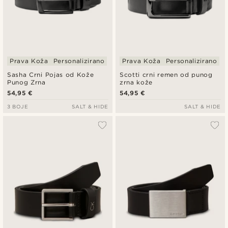
Prava Koža
Personalizirano
Prava Koža
Personalizirano
Sasha Crni Pojas od Kože
Scotti crni remen od punog
Punog Zrna
zrna kože
54,95 €
54,95 €
3 BOJE
SALT & HIDE
SALT & HIDE