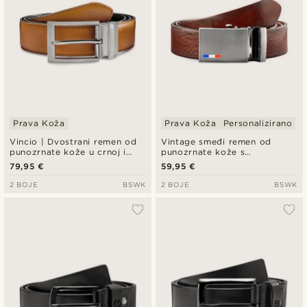
Prava Koža
Prava Koža
Personalizirano
Vincio | Dvostrani remen od
Vintage smeđi remen od
punozrnate kože u crnoj i
punozrnate kože s
tamno žutoj boji
automatskim kopčanjem
79,95 €
59,95 €
2 BOJE
BSWK
2 BOJE
BSWK