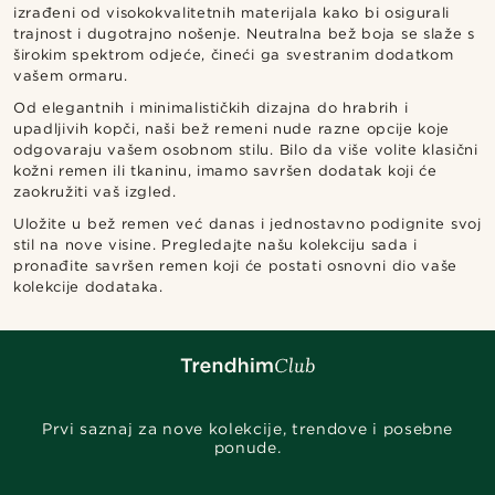
izrađeni od visokokvalitetnih materijala kako bi osigurali
trajnost i dugotrajno nošenje. Neutralna bež boja se slaže s
širokim spektrom odjeće, čineći ga svestranim dodatkom
vašem ormaru.
Od elegantnih i minimalističkih dizajna do hrabrih i
upadljivih kopči, naši bež remeni nude razne opcije koje
odgovaraju vašem osobnom stilu. Bilo da više volite klasični
kožni remen ili tkaninu, imamo savršen dodatak koji će
zaokružiti vaš izgled.
Uložite u bež remen već danas i jednostavno podignite svoj
stil na nove visine. Pregledajte našu kolekciju sada i
pronađite savršen remen koji će postati osnovni dio vaše
kolekcije dodataka.
Prvi saznaj za nove kolekcije, trendove i posebne
ponude.