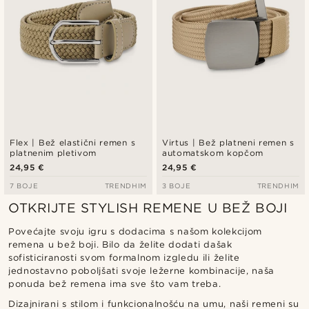
Flex | Bež elastični remen s
Virtus | Bež platneni remen s
platnenim pletivom
automatskom kopčom
24,95 €
24,95 €
7 BOJE
TRENDHIM
3 BOJE
TRENDHIM
OTKRIJTE STYLISH REMENE U BEŽ BOJI
Povećajte svoju igru s dodacima s našom kolekcijom
remena u bež boji. Bilo da želite dodati dašak
sofisticiranosti svom formalnom izgledu ili želite
jednostavno poboljšati svoje ležerne kombinacije, naša
ponuda bež remena ima sve što vam treba.
Dizajnirani s stilom i funkcionalnošću na umu, naši remeni su