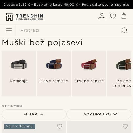
Dostava
3,95 €
- Besplatno iznad
49,00 €
-
Pogledajte opcije isporuke
Pretraži
Muški bež pojasevi
Remenje
Plave remene
Crvene remen
Zelene
remenov
4 Proizvoda
FILTAR
SORTIRAJ PO
Najpopularnije
Najprodavaniji