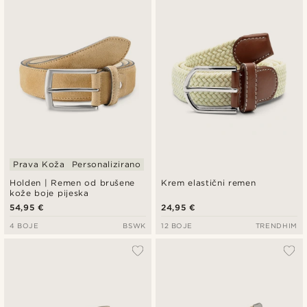
Najnovije
Najniža cijena
Najviša cijena
Prava Koža
Personalizirano
Holden | Remen od brušene
Krem elastični remen
kože boje pijeska
54,95 €
24,95 €
4 BOJE
BSWK
12 BOJE
TRENDHIM