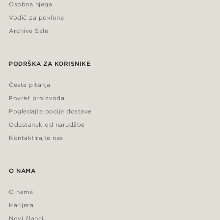
Osobna njega
Vodič za poklone
Archive Sale
PODRŠKA ZA KORISNIKE
Česta pitanja
Povrat proizvoda
Pogledajte opcije dostave
Odustanak od narudžbe
Kontaktirajte nas
O NAMA
O nama
Karijera
Novi članci