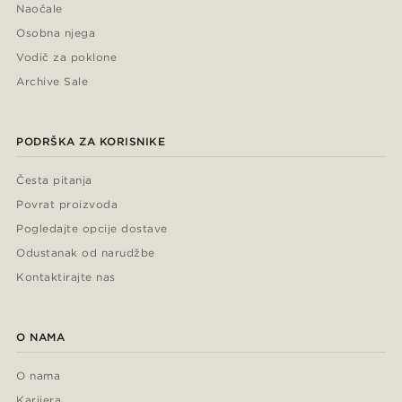
Naočale
Osobna njega
Vodič za poklone
Archive Sale
PODRŠKA ZA KORISNIKE
Česta pitanja
Povrat proizvoda
Pogledajte opcije dostave
Odustanak od narudžbe
Kontaktirajte nas
O NAMA
O nama
Karijera