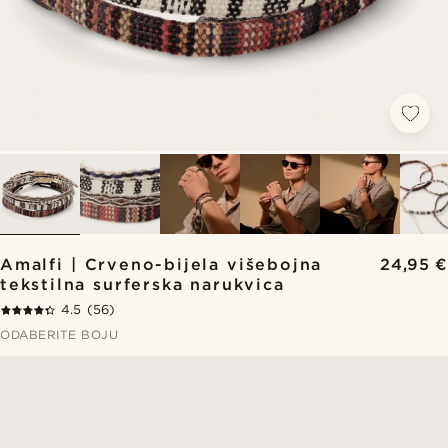
Amalfi | Crveno-bijela višebojna
24,95 €
tekstilna surferska narukvica
4.5
(56)
ODABERITE BOJU