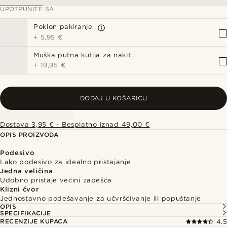
UPOTPUNITE SA
Poklon pakiranje
+
5,95 €
Muška putna kutija za nakit
+
19,95 €
DODAJ U KOŠARICU
Dostava 3,95 € - Besplatno iznad 49,00 €
OPIS PROIZVODA
Podesivo
Lako podesivo za idealno pristajanje
Jedna veličina
Udobno pristaje većini zapešća
Klizni čvor
Jednostavno podešavanje za učvršćivanje ili popuštanje
OPIS
SPECIFIKACIJE
RECENZIJE KUPACA
4.5