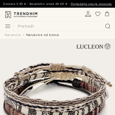
Dostava
3,95 €
- Besplatno iznad
49,00 €
-
Pogledajte opcije isporuke
Pretraži
Narukvice
Narukvice od konca