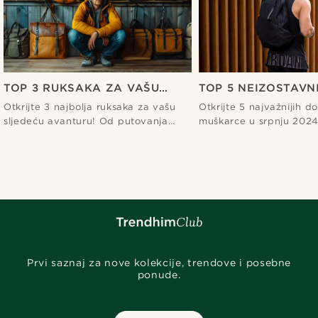
TOP 3 RUKSAKA ZA VAŠU
TOP 5 NEIZOSTAVN
SLJEDEĆU PUTOVANJE
DODATAKA ZA MU
Otkrijte 3 najbolja ruksaka za vašu
Otkrijte 5 najvažnijih d
SRPANJ 2024
sljedeću avanturu! Od putovanja
muškarce u srpnju 2024
automobilom do odmora na plaži,
Kupujte izgled i budite 
pokrili smo sve vrste putovanja.
najnovijim trendovima!
Prvi saznaj za nove kolekcije, trendove i posebne
ponude.