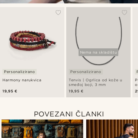
Nema na skladištu
Personalizirano
Personalizirano
Harmony narukvica
Tenvis | Ogrlica od kože u
P
smeđoj boji, 3 mm
o
b
19,95 €
19,95 €
2
POVEZANI ČLANKI