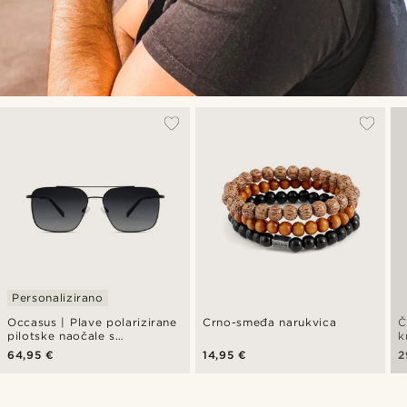
Personalizirano
Occasus | Plave polarizirane
Crno-smeđa narukvica
Č
pilotske naočale s
k
kvadratnim okvirom
64,95 €
14,95 €
2