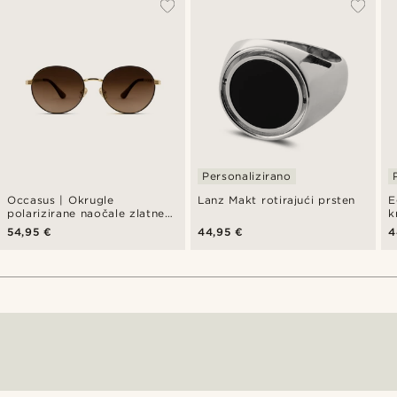
Personalizirano
Occasus | Okrugle
Lanz Makt rotirajući prsten
E
polarizirane naočale zlatne
k
boje sa smeđim staklima
54,95 €
44,95 €
4