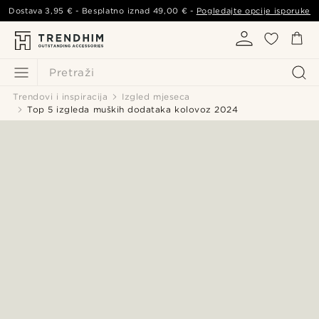
Dostava
3,95 €
- Besplatno iznad
49,00 €
-
Pogledajte opcije isporuke
Pretraži
Trendovi i inspiracija
Izgled mjeseca
Top 5 izgleda muških dodataka kolovoz 2024