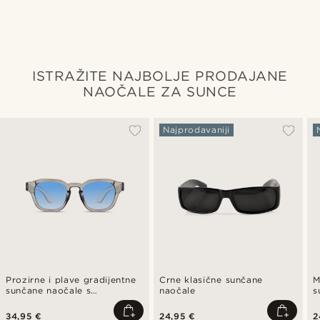
ISTRAŽITE NAJBOLJE PRODAJANE
NAOČALE ZA SUNCE
Najprodavaniji
Prozirne i plave gradijentne
Crne klasične sunčane
M
sunčane naočale s
naočale
s
geometrijskim rog okvirom
b
34,95 €
24,95 €
2