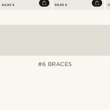
64,95 €
99,95 €
1
#6 BRACES