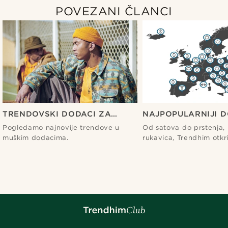
POVEZANI ČLANCI
TRENDOVSKI DODACI ZA
NAJPOPULARNIJI D
MUŠKARCE OVE GODINE
DILJEM EUROPE
Pogledamo najnovije trendove u
Od satova do prstenja,
muškim dodacima.
rukavica, Trendhim otkr
najpopularnije modne d
trenutno dominiraju eu
modnim tržištem.