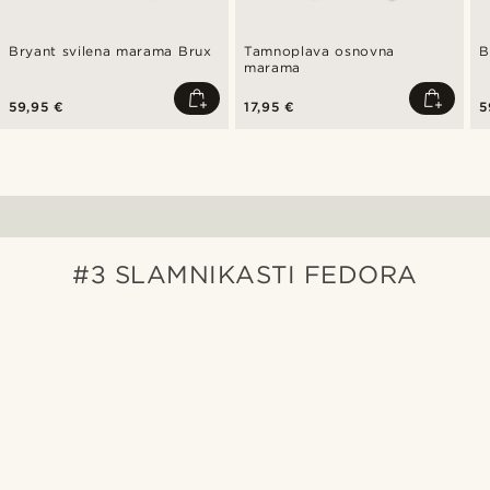
Bryant svilena marama Brux
Tamnoplava osnovna
B
marama
59,95 €
17,95 €
5
#3 SLAMNIKASTI FEDORA