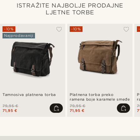
ISTRAŽITE NAJBOLJE PRODAJNE
LJETNE TORBE
-10%
-10%
Najprodavaniji
Tamnosiva platnena torba
Platnena torba preko
P
ramena boje karamele smeđe
r
79,95 €
79,95 €
7
71,95 €
71,95 €
7