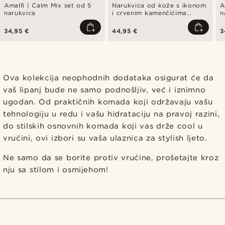
Amalfi | Calm Mix set od 5
Narukvica od kože s ikonom
A
narukvica
i crvenim kamenčićima
n
tigrovog oka
34,95 €
44,95 €
3
Ova kolekcija neophodnih dodataka osigurat će da
vaš lipanj bude ne samo podnošljiv, već i iznimno
ugodan. Od praktičnih komada koji održavaju vašu
tehnologiju u redu i vašu hidrataciju na pravoj razini,
do stilskih osnovnih komada koji vas drže cool u
vrućini, ovi izbori su vaša ulaznica za stylish ljeto.
Ne samo da se borite protiv vrućine, prošetajte kroz
nju sa stilom i osmijehom!