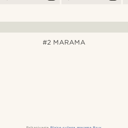
#2 MARAMA
Prikazivanje
Blaise svilena marama Brux