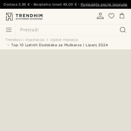
Dostava
3,95 €
- Besplatno iznad
49,00 €
-
Pogledajte opcije isporuke
Pretraži
Trendovi i inspiracija
Izgled mjeseca
Top 10 Ljetnih Dodataka za Muškarce | Lipanj 2024