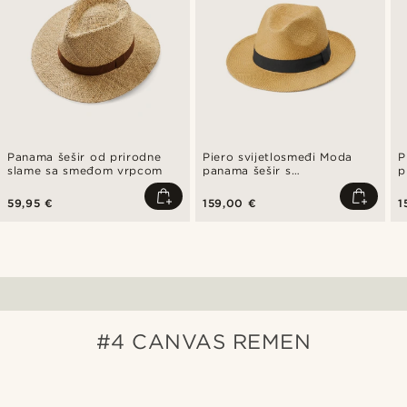
Panama šešir od prirodne
Piero svijetlosmeđi Moda
P
slame sa smeđom vrpcom
panama šešir s
p
mornarskoplavom trakom
t
59,95 €
159,00 €
1
#4 CANVAS REMEN