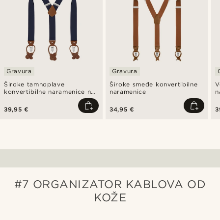
Gravura
Gravura
Široke tamnoplave
Široke smeđe konvertibilne
V
konvertibilne naramenice na
naramenice
n
gumbe
39,95 €
34,95 €
3
#7 ORGANIZATOR KABLOVA OD
KOŽE