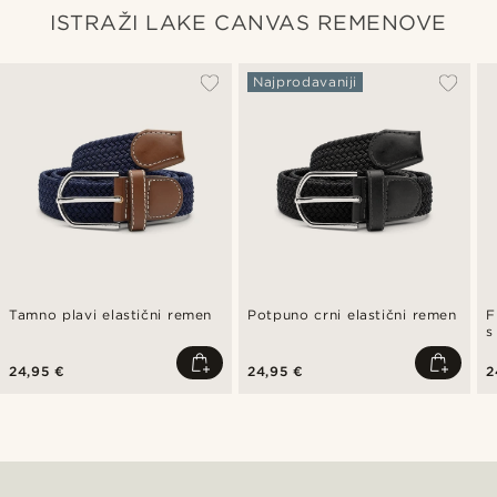
ISTRAŽI LAKE CANVAS REMENOVE
Najprodavaniji
Tamno plavi elastični remen
Potpuno crni elastični remen
F
s
24,95 €
24,95 €
2