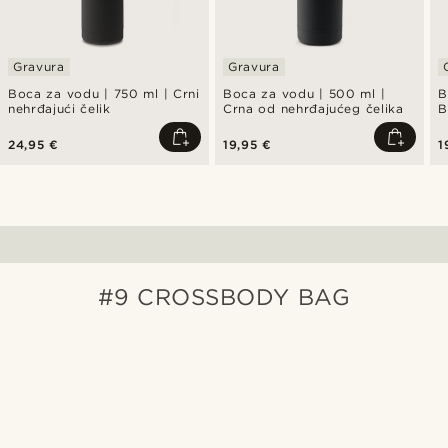
Gravura
Gravura
Boca za vodu | 750 ml | Crni
Boca za vodu | 500 ml |
B
nehrđajući čelik
Crna od nehrđajućeg čelika
B
24,95 €
19,95 €
1
#9 CROSSBODY BAG