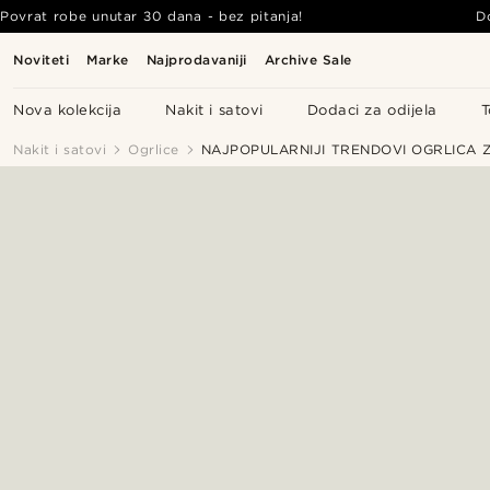
Povrat robe unutar 30 dana - bez pitanja!
D
Noviteti
Marke
Najprodavaniji
Archive Sale
Nova kolekcija
Nakit i satovi
Dodaci za odijela
T
Nakit i satovi
Ogrlice
NAJPOPULARNIJI TRENDOVI OGRLICA Z