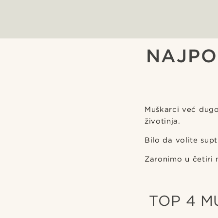
NAJPO
Muškarci već dugo 
životinja.
Bilo da volite supti
Zaronimo u četiri 
TOP 4 M