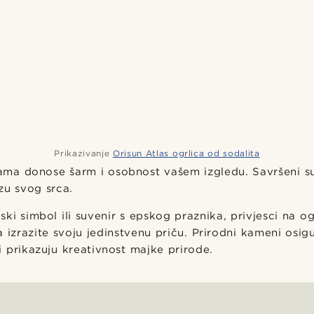
Prikazivanje
Orisun Atlas ogrlica od sodalita
icama donose šarm i osobnost vašem izgledu. Savršeni s
zu svog srca.
ijski simbol ili suvenir s epskog praznika, privjesci na o
zrazite svoju jedinstvenu priču. Prirodni kameni osigu
 prikazuju kreativnost majke prirode.