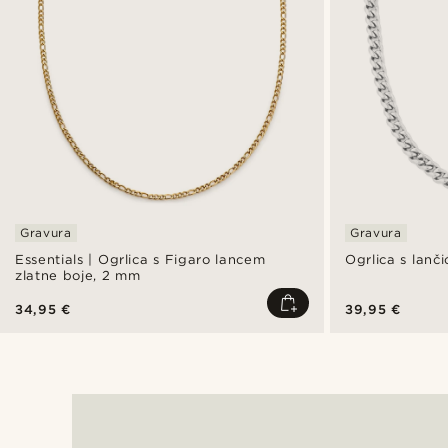
Gravura
Gravura
Essentials | Ogrlica s Figaro lancem
Ogrlica s lan
zlatne boje, 2 mm
34,95 €
39,95 €