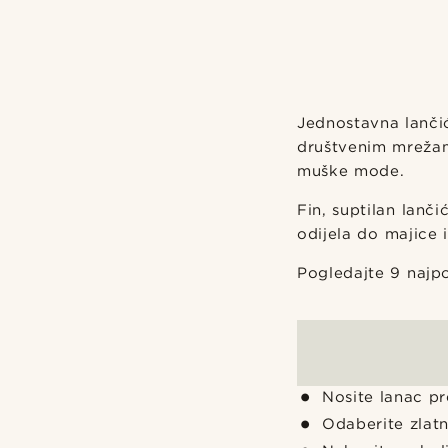
Jednostavna lančić
društvenim mrežam
muške mode.
Fin, suptilan lanč
odijela do majice i
Pogledajte 9 najp
Nosite lanac pr
Odaberite zlatn