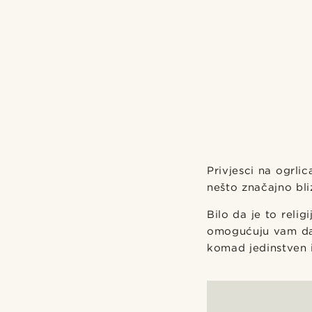
Privjesci na ogrl
nešto značajno bli
Bilo da je to relig
omogućuju vam da i
komad jedinstven i