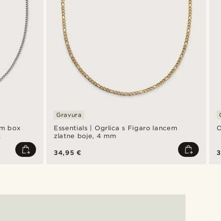
Gravura
im box
Essentials | Ogrlica s Figaro lancem
O
zlatne boje, 4 mm
e, 3 mm
34,95 €
3