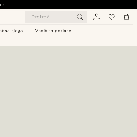
ke
Pretraži
obna njega
Vodič za poklone