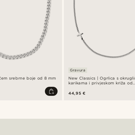
Gravura
čićem srebrne boje od 8 mm
New Classics | Ogrlica s okrugl
karikama i privjeskom križa od
nehrđajućeg čelika srebrne boj
44,95 €