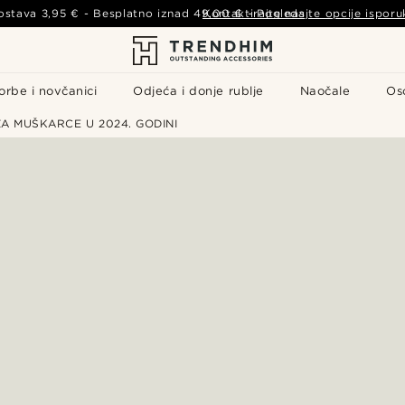
ostava
3,95 €
- Besplatno iznad
49,00 €
Kontaktirajte nas
-
Pogledajte opcije isporu
orbe i novčanici
Odjeća i donje rublje
Naočale
Os
A MUŠKARCE U 2024. GODINI