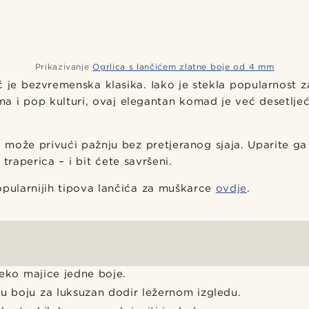
Prikazivanje
Ogrlica s lančićem zlatne boje od 4 mm
 je bezvremenska klasika. Iako je stekla popularnost z
a i pop kulturi, ovaj elegantan komad je već desetlje
ić može privući pažnju bez pretjeranog sjaja. Uparite ga
 traperica – i bit ćete savršeni.
opularnijih tipova lančića za muškarce
ovdje
.
eko majice jedne boje.
u boju za luksuzan dodir ležernom izgledu.