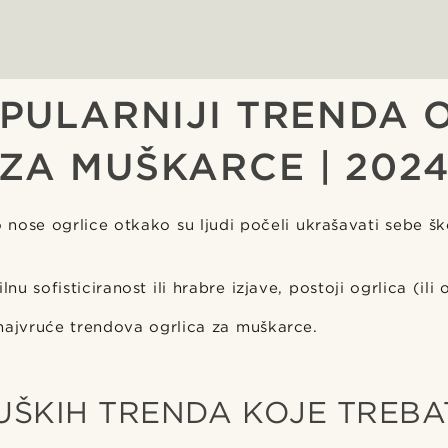
PULARNIJI TRENDA 
ZA MUŠKARCE | 202
nose ogrlice otkako su ljudi počeli ukrašavati sebe š
lnu sofisticiranost ili hrabre izjave, postoji ogrlica (ili 
najvruće trendova ogrlica za muškarce.
UŠKIH TRENDA KOJE TREBA