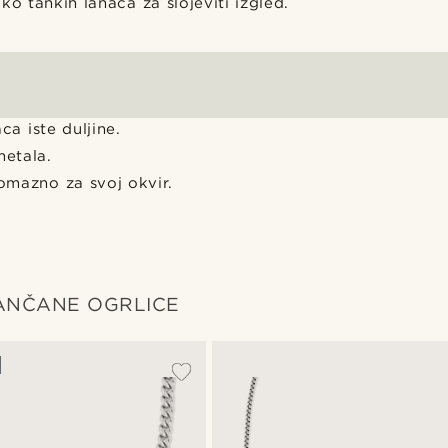
ko tankih lanaca za slojeviti izgled.
ca iste duljine.
metala.
lomazno za svoj okvir.
ANČANE OGRLICE