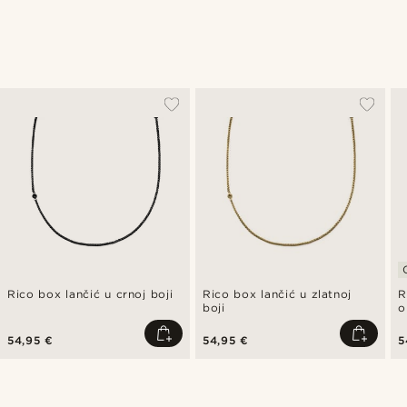
Rico box lančić u crnoj boji
Rico box lančić u zlatnoj
R
boji
o
m
54,95 €
54,95 €
5