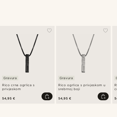
Gravura
Gravura
Rico crna ogrlica s
Rico ogrlica s privjeskom u
R
privjeskom
srebrnoj boji
c
54,95 €
54,95 €
5