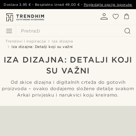
Dostava
3,95 €
- Besplatno iznad
49,00 €
-
Pogledajte opcije isporuke
Pretraži
Trendovi i inspiracija
Iza dizajna
Iza dizajna: Detalji koji su važni
IZA DIZAJNA: DETALJI KOJI
SU VAŽNI
Od skice dizajna i digitalnih crteža do gotovih
proizvoda – ovako dodajemo složene detalje svakom
Arkai privjesku i narukvici koju kreiramo.