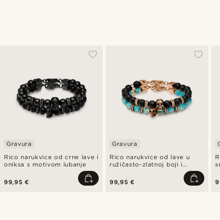
Gravura
Gravura
Rico narukvice od crne lave i
Rico narukvice od lave u
R
oniksa s motivom lubanje
ružičasto-zlatnoj boji i
s
tirkiznog imperial jaspisa s
o
motivom lubanje
99,95 €
99,95 €
9