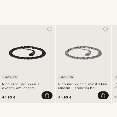
Gravura
Gravura
Rico crna narukvica s
Rico narukvica s dvostrukim
R
dvostrukim lancem
lancem u srebrnoj boji
d
44,95 €
44,95 €
4