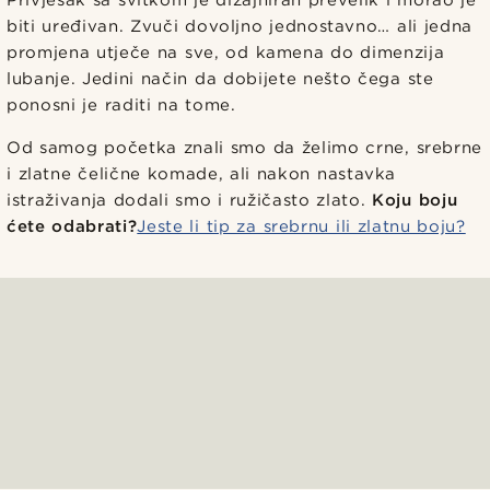
Privjesak sa svitkom je dizajniran prevelik i morao je
biti uređivan. Zvuči dovoljno jednostavno… ali jedna
promjena utječe na sve, od kamena do dimenzija
lubanje. Jedini način da dobijete nešto čega ste
ponosni je raditi na tome.
Od samog početka znali smo da želimo crne, srebrne
i zlatne čelične komade, ali nakon nastavka
istraživanja dodali smo i ružičasto zlato.
Koju boju
ćete odabrati?
Jeste li tip za srebrnu ili zlatnu boju?