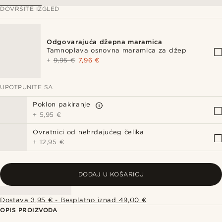
DOVRŠITE IZGLED
Odgovarajuća džepna maramica
Tamnoplava osnovna maramica za džep
+
9,95 €
7,96 €
UPOTPUNITE SA
Poklon pakiranje
+
5,95 €
Ovratnici od nehrđajućeg čelika
+
12,95 €
DODAJ U KOŠARICU
Dostava 3,95 € - Besplatno iznad 49,00 €
OPIS PROIZVODA