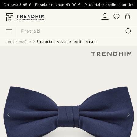
Dostava
3,95 €
- Besplatno iznad
49,00 €
-
Pogledajte opcije isporuke
Pretraži
Leptir mašne
Unaprijed vezane leptir mašne