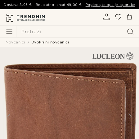
Dostava
3,95 €
- Besplatno iznad
49,00 €
-
Pogledajte opcije isporuke
Pretraži
Novčanici
Dvokrilni novčanici