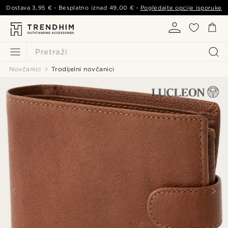
Dostava
3,95 €
- Besplatno iznad
49,00 €
-
Pogledajte opcije isporuke
Pretraži
Novčanici
Trodijelni novčanici