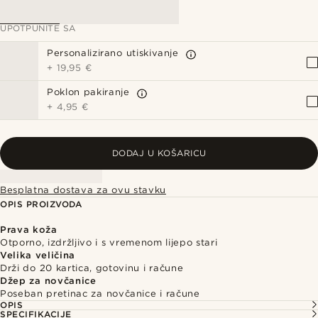
UPOTPUNITE SA
Personalizirano utiskivanje
+
19,95 €
Poklon pakiranje
+
4,95 €
DODAJ U KOŠARICU
Besplatna dostava za ovu stavku
OPIS PROIZVODA
Prava koža
Otporno, izdržljivo i s vremenom lijepo stari
Velika veličina
Drži do 20 kartica, gotovinu i račune
Džep za novčanice
Poseban pretinac za novčanice i račune
OPIS
SPECIFIKACIJE