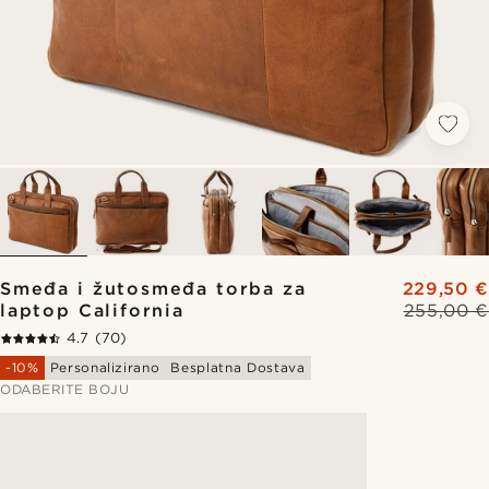
Smeđa i žutosmeđa torba za
229,50 €
laptop California
255,00 €
4.7
(70)
-10%
Personalizirano
Besplatna Dostava
ODABERITE BOJU