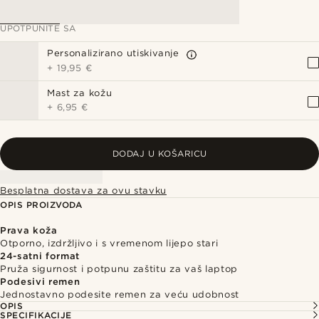
UPOTPUNITE SA
Personalizirano utiskivanje
+
19,95 €
Mast za kožu
+
6,95 €
DODAJ U KOŠARICU
Besplatna dostava za ovu stavku
OPIS PROIZVODA
Prava koža
Otporno, izdržljivo i s vremenom lijepo stari
24-satni format
Pruža sigurnost i potpunu zaštitu za vaš laptop
Podesivi remen
Jednostavno podesite remen za veću udobnost
OPIS
SPECIFIKACIJE