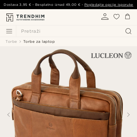
Dostava
3,95 €
- Besplatno iznad
49,00 €
-
Pogledajte opcije isporuke
Pretraži
Torbe
Torbe za laptop