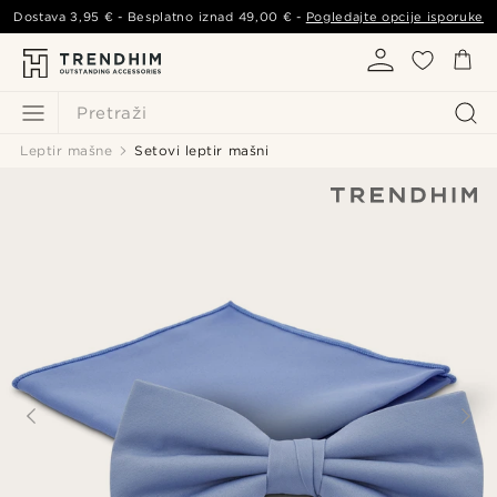
Dostava
3,95 €
- Besplatno iznad
49,00 €
-
Pogledajte opcije isporuke
Pretraži
Leptir mašne
Setovi leptir mašni