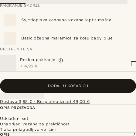
PAKIRANJE SADRŽI:
Svjetloplava osnovna vezana leptir mašna
Basic džepna maramica za kosu baby blue
UPOTPUNITE SA
Poklon pakiranje
+
4,95 €
DODAJ U KOŠARICU
Dostava 3,95 € - Besplatno iznad 49,00 €
OPIS PROIZVODA
Usklađeni set
Unaprijed vezana za praktičnost
Traka prilagodljiva veličini
OPIS