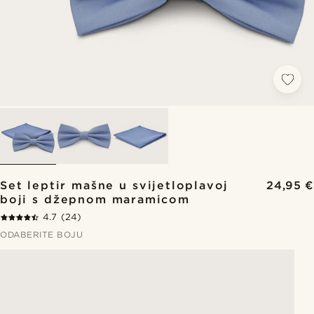
Set leptir mašne u svijetloplavoj
24,95 €
boji s džepnom maramicom
4.7
(24)
ODABERITE BOJU