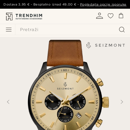
Dostava
3,95 €
- Besplatno iznad
49,00 €
-
Pogledajte opcije isporuke
Pretraži