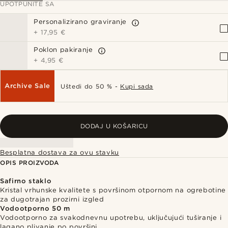
UPOTPUNITE SA
Personalizirano graviranje
+
17,95 €
Poklon pakiranje
+
4,95 €
Archive Sale
Uštedi do 50 % -
Kupi sada
DODAJ U KOŠARICU
Besplatna dostava za ovu stavku
OPIS PROIZVODA
Safirno staklo
Kristal vrhunske kvalitete s površinom otpornom na ogrebotine
za dugotrajan prozirni izgled
Vodootporno 50 m
Vodootporno za svakodnevnu upotrebu, uključujući tuširanje i
lagano plivanje po površini