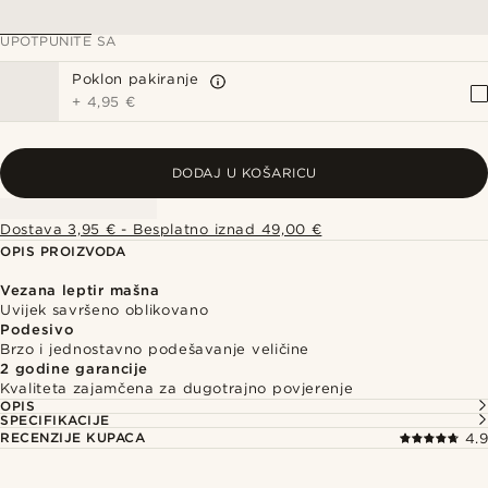
UPOTPUNITE SA
Poklon pakiranje
+
4,95 €
DODAJ U KOŠARICU
Dostava 3,95 € - Besplatno iznad 49,00 €
OPIS PROIZVODA
Vezana leptir mašna
Uvijek savršeno oblikovano
Podesivo
Brzo i jednostavno podešavanje veličine
2 godine garancije
Kvaliteta zajamčena za dugotrajno povjerenje
OPIS
SPECIFIKACIJE
RECENZIJE KUPACA
4.9