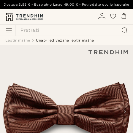
Dostava
3,95 €
- Besplatno iznad
49,00 €
-
Pogledajte opcije isporuke
Pretraži
Leptir mašne
Unaprijed vezane leptir mašne