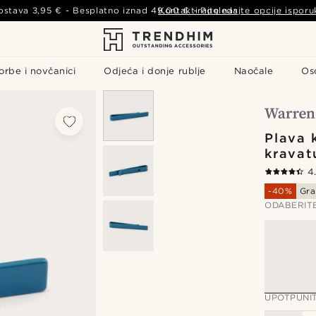
ostava
3,95 €
- Besplatno iznad
49,00 €
Kontaktirajte nas
-
Pogledajte opcije isporu
orbe i novčanici
Odjeća i donje rublje
Naočale
Os
Plava 
kravat
4
-40%
Gra
ODABERIT
UPOTPUNI