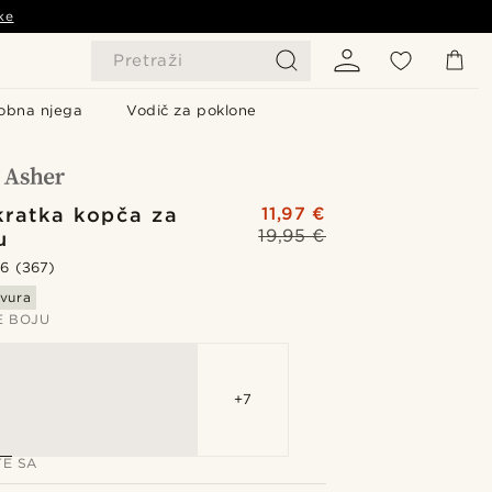
ke
Pretraži
obna njega
Vodič za poklone
kratka kopča za
11,97 €
19,95 €
u
.6
(367)
vura
E BOJU
+7
TE SA