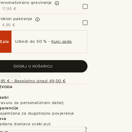
Personalizirano graviranje
+
17,95 €
Poklon pakiranje
+
4,95 €
Sale
Uštedi do 50 % -
Kupi sada
DODAJ U KOŠARICU
,95 € - Besplatno iznad 49,00 €
IZVODA
 sebi
avuru za personalizirani detalj
garancije
 zajamčena za dugotrajno povjerenje
ava
uzdana dostava svaki put