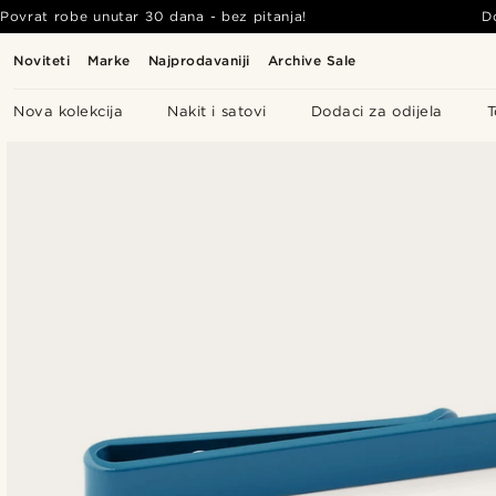
Povrat robe unutar 30 dana - bez pitanja!
D
Noviteti
Marke
Najprodavaniji
Archive Sale
Nova kolekcija
Nakit i satovi
Dodaci za odijela
T