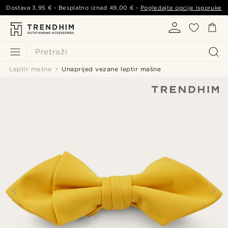
Dostava
3,95 €
- Besplatno iznad
49,00 €
-
Pogledajte opcije isporuke
Pretraži
Leptir mašne
Unaprijed vezane leptir mašne