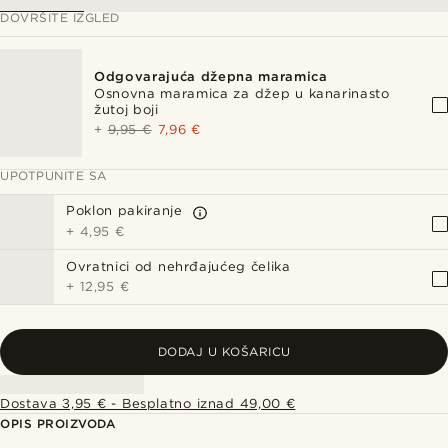
DOVRŠITE IZGLED
Odgovarajuća džepna maramica
Osnovna maramica za džep u kanarinasto
žutoj boji
+
9,95 €
7,96 €
UPOTPUNITE SA
Poklon pakiranje
+
4,95 €
Ovratnici od nehrđajućeg čelika
+
12,95 €
DODAJ U KOŠARICU
Dostava 3,95 € - Besplatno iznad 49,00 €
OPIS PROIZVODA