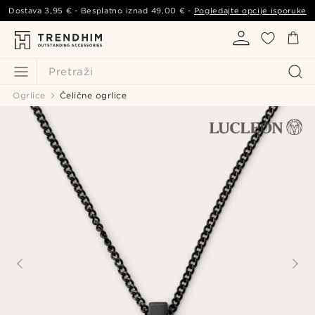
Dostava
3,95 €
- Besplatno iznad
49,00 €
-
Pogledajte opcije isporuke
Pretraži
Ogrlice
Čelične ogrlice