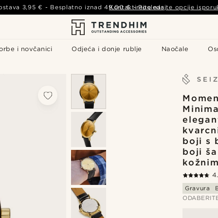
ostava
3,95 €
- Besplatno iznad
49,00 €
Kontaktirajte nas
-
Pogledajte opcije isporu
orbe i novčanici
Odjeća i donje rublje
Naočale
Os
Momen
Minima
elegan
kvarcni
boji s
boji š
kožni
4
Gravura
ODABERIT