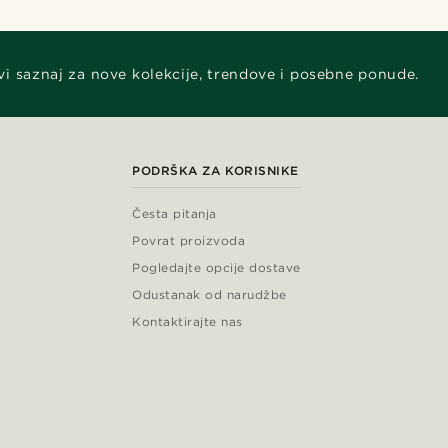
vi saznaj za nove kolekcije, trendove i posebne ponude.
PODRŠKA ZA KORISNIKE
Česta pitanja
Povrat proizvoda
Pogledajte opcije dostave
Odustanak od narudžbe
Kontaktirajte nas