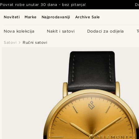
Povrat robe unutar 30 dana - bez pitanja!
D
Noviteti
Marke
Najprodavaniji
Archive Sale
Nova kolekcija
Nakit i satovi
Dodaci za odijela
T
Satovi
Ručni satovi