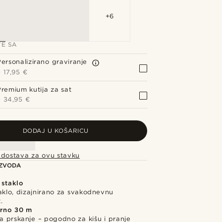
+6
TE SA
Personalizirano graviranje
+
17,95 €
Premium kutija za sat
+
34,95 €
DODAJ U KOŠARICU
 dostava za ovu stavku
IZVODA
 staklo
aklo, dizajnirano za svakodnevnu
.
rno 30 m
a prskanje – pogodno za kišu i pranje