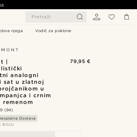
ke
Pretraži
obna njega
Vodič za poklone
t |
79,95 €
listički
tni analogni
 sat u zlatnoj
 brojčanikom u
ampanjca i crnim
m remenom
.9
(94)
Besplatna Dostava
E BOJU