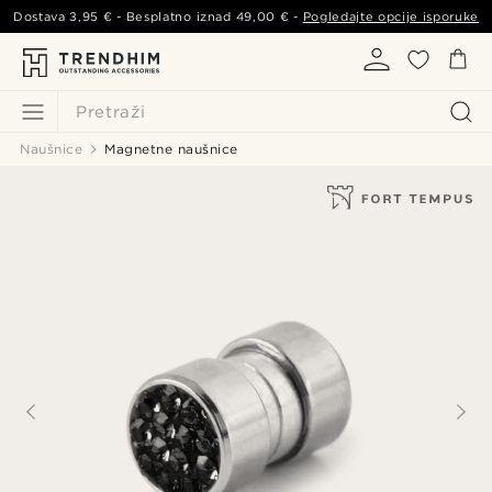
Dostava
3,95 €
- Besplatno iznad
49,00 €
-
Pogledajte opcije isporuke
Pretraži
Naušnice
Magnetne naušnice