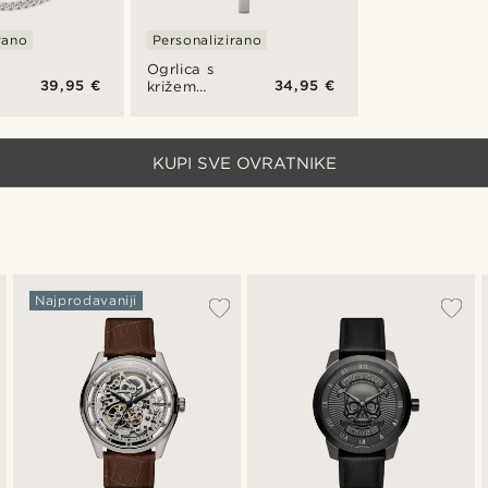
rano
Personalizirano
Ogrlica s
39,95 €
34,95 €
križem
srebrne
boje The
Son
KUPI SVE OVRATNIKE
Najprodavaniji