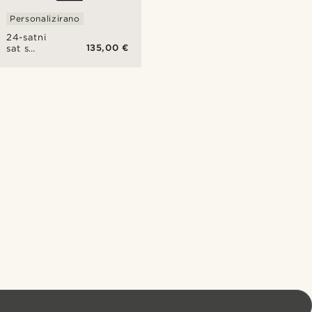
Personalizirano
24-satni
135,00 €
sat s
jednom
kazaljkom
Travis
Calm