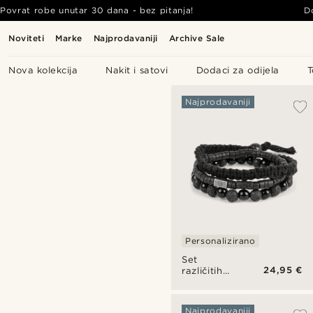
Povrat robe unutar 30 dana - bez pitanja!
D
Noviteti
Marke
Najprodavaniji
Archive Sale
Nova kolekcija
Nakit i satovi
Dodaci za odijela
T
Najprodavaniji
Personalizirano
Set
24,95 €
različitih
crnih
narukvica
Najprodavaniji