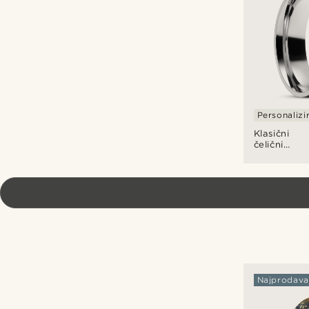
mm
Personalizi
Klasični
čelični
prsten
Najprodavan