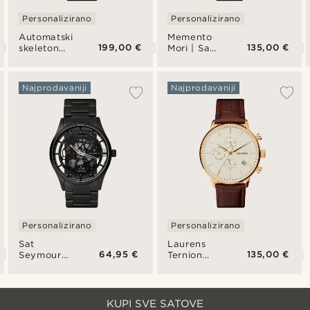
Personalizirano
Personalizirano
Automatski
Memento
199,00 €
135,00 €
skeleton
Mori | Sat
sat Stefan
s
Motus
lubanjom
Najprodavaniji
Najprodavaniji
Personalizirano
Personalizirano
Sat
Laurens
64,95 €
135,00 €
Seymour
Ternion
Phantom
sat s dvije
vremenske
zone od
nehrđajućeg
KUPI SVE SATOVE