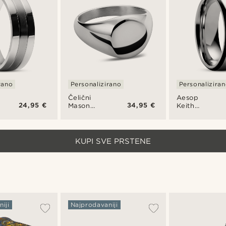
boje
rano
Personalizirano
Personalizira
Čelični
Aesop
24,95 €
34,95 €
Mason
Keith
prsten
prsten od
titana u
srebrnoj i
crnoj boji
KUPI SVE PRSTENE
iji
Najprodavaniji