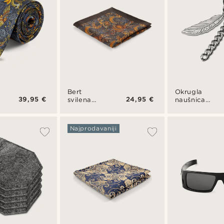
Bert
Okrugla
39,95 €
24,95 €
svilena
naušnica
boho
od čelika
džepna
srebrne
maramica
boje s
Najprodavaniji
visećim
privjescima
pera i
lanca