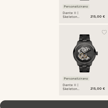
Personalizirano
Dante II |
215,00 €
Skeleton
sat crne
boje s
mehanizmom
u zlatnoj
boji
Personalizirano
Dante II |
215,00 €
Skeleton
sat crne
boje