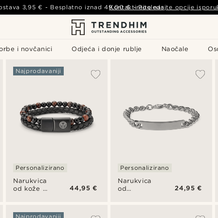
ostava
3,95 €
- Besplatno iznad
49,00 €
Kontaktirajte nas
-
Pogledajte opcije isporu
orbe i novčanici
Odjeća i donje rublje
Naočale
Os
Najprodavaniji
Personalizirano
Personalizirano
Narukvica
Narukvica
44,95 €
24,95 €
od kože s
od
ikonom i
nehrđajućeg
crvenim
čelika
kamenčićima
srebrne
Najprodavaniji