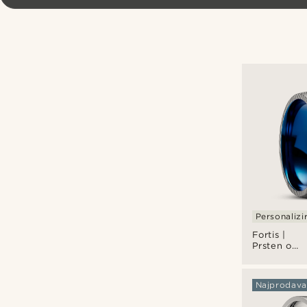
Personalizi
Fortis |
Prsten od
tamnog
damask
čelika i
Najprodavan
plavog
titana, 7