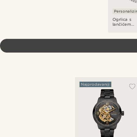
Personalizi
Ogrlica s
lančićem
srebrne
boje od 8
mm
Najprodavaniji