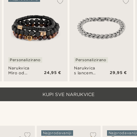
tigrovog
boje za
oka
identifikaciju,
7 mm
Personalizirano
Personalizirano
Narukvica
Narukvica
24,95 €
29,95 €
Miro od
s lancem
tigrovog
srebrne
oka i
boje 8 mm
kokosa
KUPI SVE NARUKVICE
Najprodavaniji
Najprodavanij