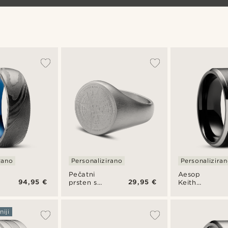
čelika
rano
Personalizirano
Personalizira
Pečatni
Aesop
94,95 €
29,95 €
prsten s
Keith
kompasom
prsten od
od
titana u
kirurškog
crnoj i
iji
čelika
srebrnoj
srebrne
boji