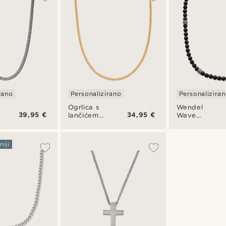
rano
Personalizirano
Personalizira
Ogrlica s
Wendel
39,95 €
34,95 €
lančićem
Wave
zlatne
ogrlica
boje od 4
mm
iji