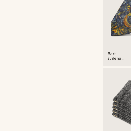
Bart
svilena
boho
kravata