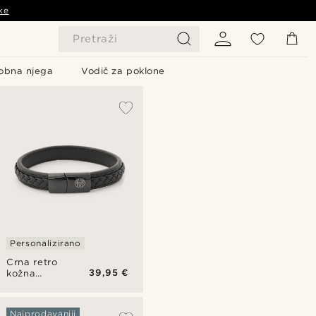
ke
Pretraži
obna njega
Vodič za poklone
Personalizirano
Crna retro
39,95 €
kožna
narukvica
Najprodavaniji