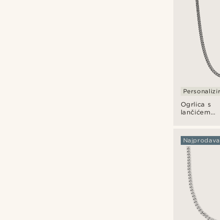
Personalizi
Ogrlica s
lančićem
srebrne
boje od 6
mm
Najprodavan