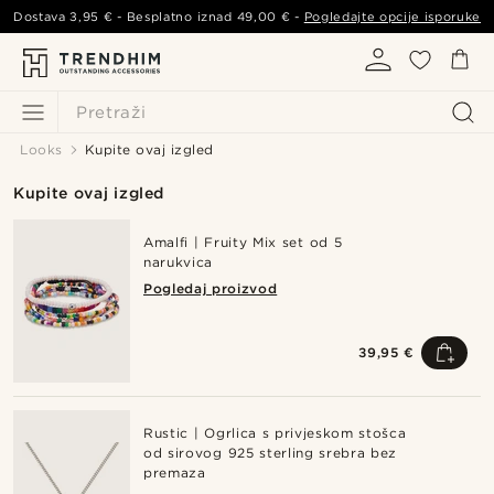
Dostava
3,95 €
- Besplatno iznad
49,00 €
-
Pogledajte opcije isporuke
Pretraži
Looks
Kupite ovaj izgled
Kupite ovaj izgled
Amalfi | Fruity Mix set od 5
narukvica
Pogledaj proizvod
39,95 €
Rustic | Ogrlica s privjeskom stošca
od sirovog 925 sterling srebra bez
premaza