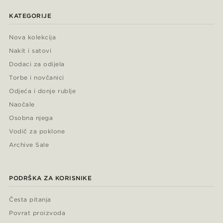
KATEGORIJE
Nova kolekcija
Nakit i satovi
Dodaci za odijela
Torbe i novčanici
Odjeća i donje rublje
Naočale
Osobna njega
Vodič za poklone
Archive Sale
PODRŠKA ZA KORISNIKE
Česta pitanja
Povrat proizvoda