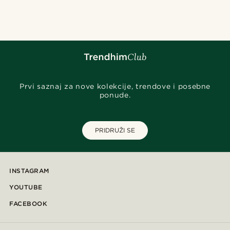
@daniigarciia01
@kevinmistryy
@lenny.am
@Olivergeorgems
@daniigarciia01
@heherayan_
@seb_reyneke_
Prvi saznaj za nove kolekcije, trendove i posebne
ponude.
PRIDRUŽI SE
INSTAGRAM
YOUTUBE
FACEBOOK