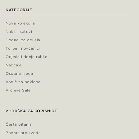
KATEGORIJE
Nova kolekcija
Nakit i satovi
Dodaci za odijela
Torbe i novčanici
Odjeća i donje rublje
Naočale
Osobna njega
Vodič za poklone
Archive Sale
PODRŠKA ZA KORISNIKE
Česta pitanja
Povrat proizvoda