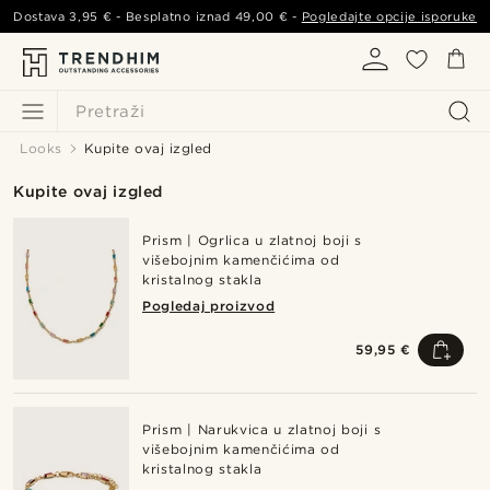
Dostava
3,95 €
- Besplatno iznad
49,00 €
-
Pogledajte opcije isporuke
Pretraži
Looks
Kupite ovaj izgled
Kupite ovaj izgled
Prism | Ogrlica u zlatnoj boji s
višebojnim kamenčićima od
kristalnog stakla
Pogledaj proizvod
59,95 €
Prism | Narukvica u zlatnoj boji s
višebojnim kamenčićima od
kristalnog stakla