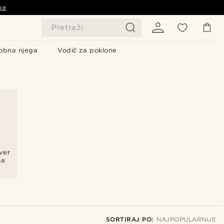
ke
Pretraži
obna njega
Vodič za poklone
ever
ma
SORTIRAJ PO:
NAJPOPULARNIJE