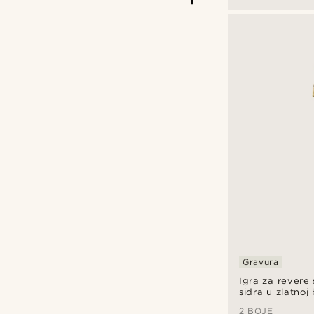
Trendhim
(2)
Warren Asher
(2)
Gravura
Igra za revere
sidra u zlatnoj 
2 BOJE