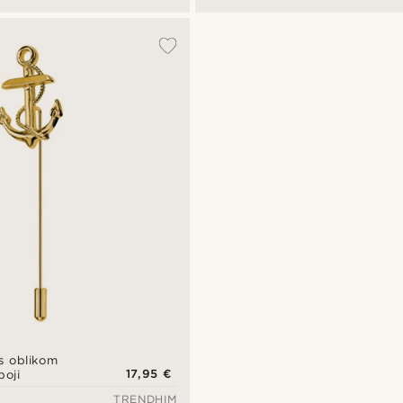
 s oblikom
17,95 €
boji
TRENDHIM