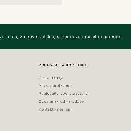
vi saznaj za nove kolekcije, trendove i posebne ponude.
PODRŠKA ZA KORISNIKE
Česta pitanja
Povrat proizvoda
Pogledajte opcije dostave
Odustanak od narudžbe
Kontaktirajte nas