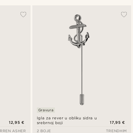
Najpopularnije
Najnovije
Najniža cijena
Najviša cijena
Gravura
Igla za rever u obliku sidra u
12,95 €
17,95 €
srebrnoj boji
RREN ASHER
2 BOJE
TRENDHIM