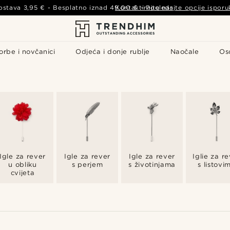
ostava
3,95 €
- Besplatno iznad
49,00 €
Kontaktirajte nas
-
Pogledajte opcije isporu
orbe i novčanici
Odjeća i donje rublje
Naočale
Os
Igle za rever
Igle za rever
Igle za rever
Iglie za r
u obliku
s perjem
s životinjama
s listovi
cvijeta