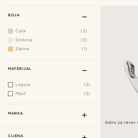
BOJA
Čelik
(3)
Srebrna
(3)
Zlatna
(1)
MATERIJAL
Legure
(2)
Mjed
(2)
MARKA
Sidro za rever
CIJENA