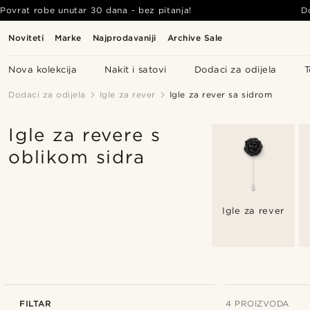
Povrat robe unutar 30 dana - bez pitanja!
D
Noviteti
Marke
Najprodavaniji
Archive Sale
Nova kolekcija
Nakit i satovi
Dodaci za odijela
T
Dodaci za odijela
Igle za rever
Igle za rever sa sidrom
Igle za revere s
oblikom sidra
Igle za rever
FILTAR
4 PROIZVODA