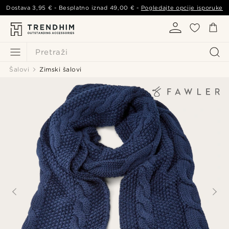
Dostava
3,95 €
- Besplatno iznad
49,00 €
-
Pogledajte opcije isporuke
Pretraži
Šalovi
Zimski šalovi