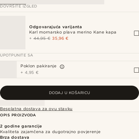
DOVRŠITE IZGLED
Odgovarajuća varijanta
Karl mornarsko plava merino Kane kapa
+
44,95 €
35,96 €
UPOTPUNITE SA
Poklon pakiranje
+
4,95 €
DODAJ U KOŠARICU
Besplatna dostava za ovu stavku
OPIS PROIZVODA
2 godine garancije
Kvaliteta zajamčena za dugotrajno povjerenje
Brza dostava