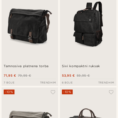
Najniža cijena
Najviša cijena
Tamnosiva platnena torba
Sivi kompaktni ruksak
71,95 €
79,95 €
53,95 €
59,95 €
7 BOJE
TRENDHIM
6 BOJE
TRENDHIM
-10%
-10%