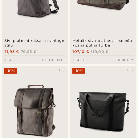
Sivi platneni ruksak u vintage
Metalik siva platnena i smeđa
stilu
kožna putna torba
71,95 €
79,95 €
107,10 €
119,00 €
3 BOJE
DELTON BAGS
7 BOJE
TRENDHIM
-10%
-10%