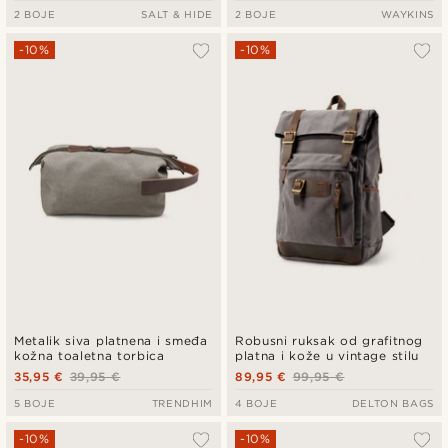
2 BOJE
SALT & HIDE
2 BOJE
WAYKINS
-10%
-10%
Metalik siva platnena i smeđa
Robusni ruksak od grafitnog
kožna toaletna torbica
platna i kože u vintage stilu
35,95 €
39,95 €
89,95 €
99,95 €
5 BOJE
TRENDHIM
4 BOJE
DELTON BAGS
-10%
-10%