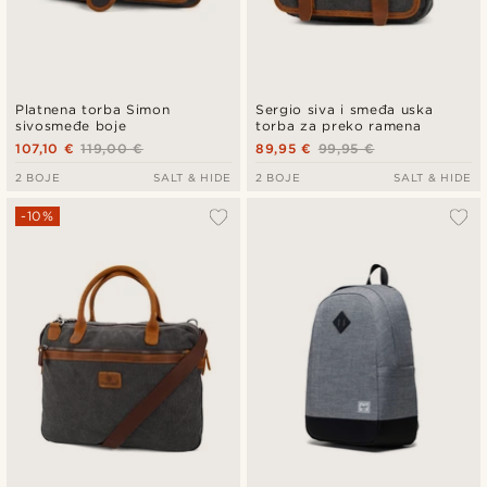
Platnena torba Simon
Sergio siva i smeđa uska
sivosmeđe boje
torba za preko ramena
107,10 €
119,00 €
89,95 €
99,95 €
2 BOJE
SALT & HIDE
2 BOJE
SALT & HIDE
-10%