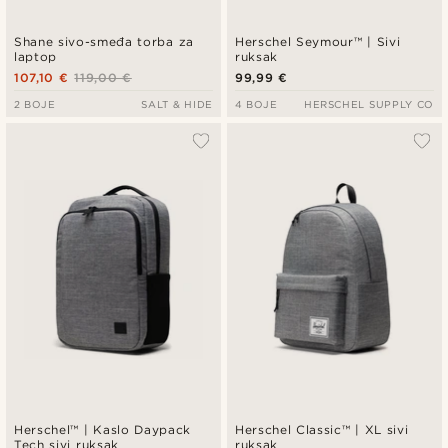
Shane sivo-smeđa torba za
Herschel Seymour™ | Sivi
laptop
ruksak
107,10 €
119,00 €
99,99 €
2 BOJE
SALT & HIDE
4 BOJE
HERSCHEL SUPPLY CO
Herschel™ | Kaslo Daypack
Herschel Classic™ | XL sivi
Tech sivi ruksak
ruksak