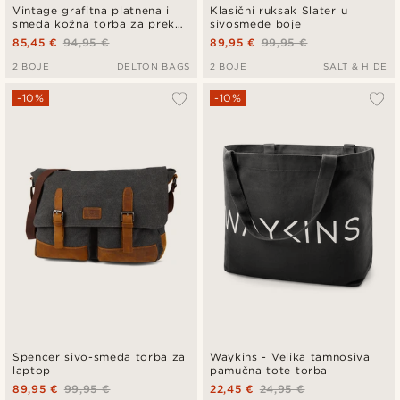
Vintage grafitna platnena i
Klasični ruksak Slater u
smeđa kožna torba za preko
sivosmeđe boje
ramena
85,45 €
94,95 €
89,95 €
99,95 €
2 BOJE
DELTON BAGS
2 BOJE
SALT & HIDE
-10%
-10%
Spencer sivo-smeđa torba za
Waykins - Velika tamnosiva
laptop
pamučna tote torba
89,95 €
99,95 €
22,45 €
24,95 €