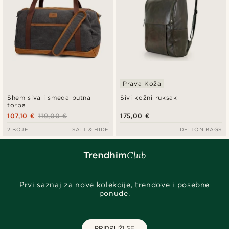
Prava Koža
Shem siva i smeđa putna
Sivi kožni ruksak
torba
107,10 €
119,00 €
175,00 €
2 BOJE
SALT & HIDE
DELTON BAGS
Prvi saznaj za nove kolekcije, trendove i posebne
ponude.
PRIDRUŽI SE