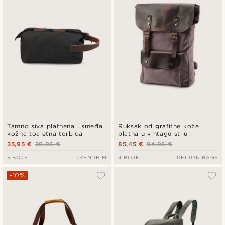
Tamno siva platnena i smeđa
Ruksak od grafitne kože i
kožna toaletna torbica
platna u vintage stilu
35,95 €
39,95 €
85,45 €
94,95 €
5 BOJE
TRENDHIM
4 BOJE
DELTON BAGS
-10%