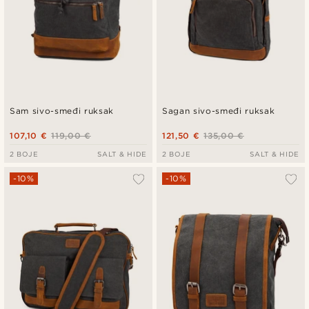
Sam sivo-smeđi ruksak
Sagan sivo-smeđi ruksak
107,10 €
119,00 €
121,50 €
135,00 €
2 BOJE
SALT & HIDE
2 BOJE
SALT & HIDE
-10%
-10%