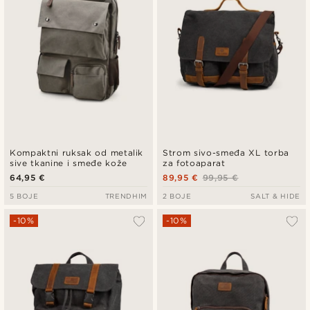
Kompaktni ruksak od metalik
Strom sivo-smeđa XL torba
sive tkanine i smeđe kože
za fotoaparat
64,95 €
89,95 €
99,95 €
5 BOJE
TRENDHIM
2 BOJE
SALT & HIDE
-10%
-10%