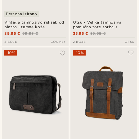
Personalizirano
Vintage tamnosivo ruksak od
Otsu - Velika tamnosiva
platna i tamne kože
pamučna tote torba s
patentnim zatvaračem
89,95 €
99,95 €
35,95 €
39,95 €
5 BOJE
CONVEY
2 BOJE
OTSU
-10%
-10%