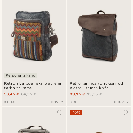
Personalizirano
Retro siva boemska platnena
Retro tamnosivo ruksak od
torba za rame
platna i tamne kože
58,45 €
64,95 €
89,95 €
99,95 €
3 BOJE
CONVEY
3 BOJE
CONVEY
-10%