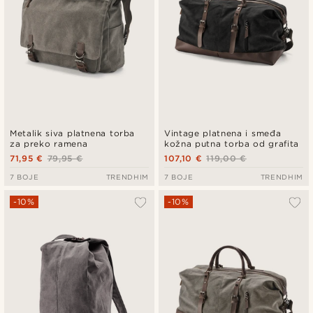
Metalik siva platnena torba
Vintage platnena i smeđa
za preko ramena
kožna putna torba od grafita
71,95 €
79,95 €
107,10 €
119,00 €
7 BOJE
TRENDHIM
7 BOJE
TRENDHIM
-10%
-10%