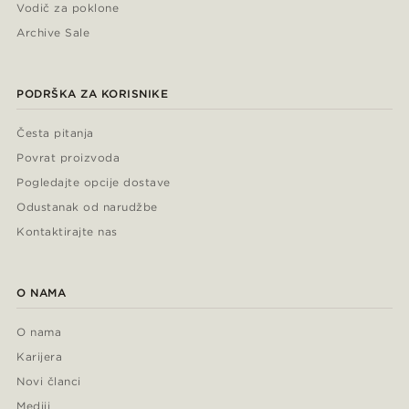
Vodič za poklone
Archive Sale
PODRŠKA ZA KORISNIKE
Česta pitanja
Povrat proizvoda
Pogledajte opcije dostave
Odustanak od narudžbe
Kontaktirajte nas
O NAMA
O nama
Karijera
Novi članci
Mediji