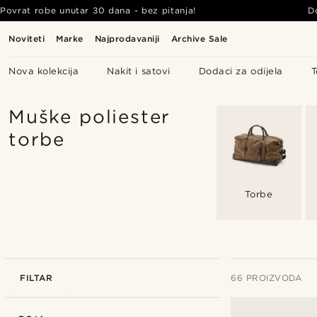
Povrat robe unutar 30 dana - bez pitanja!
D
Noviteti
Marke
Najprodavaniji
Archive Sale
Nova kolekcija
Nakit i satovi
Dodaci za odijela
T
Muške poliester
torbe
Torbe
FILTAR
66 PROIZVODA