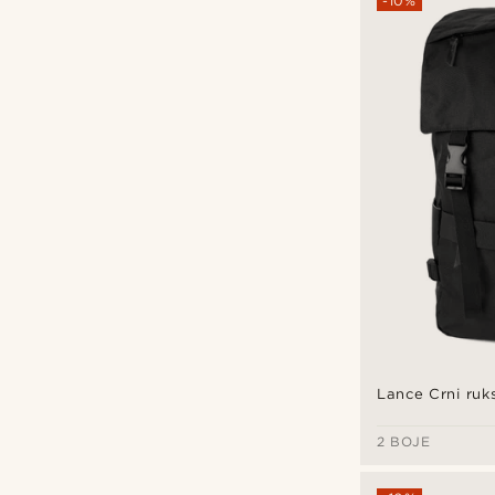
-10%
Lazy Bear
(17)
Otsu
(8)
Tommy Hilfiger
(7)
Waykins
(17)
Lance Crni ruk
2 BOJE