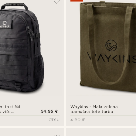
Waykins - Mala zelena
i taktički
54,95 €
pamučna tote torba
s više
nelom za
OTSU
4 BOJE