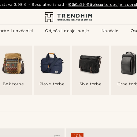
ostava
3,95 €
- Besplatno iznad
49,00 €
Kontaktirajte nas
-
Pogledajte opcije isporu
orbe i novčanici
Odjeća i donje rublje
Naočale
Os
Bež torbe
Plave torbe
Sive torbe
Crne tor
-10%