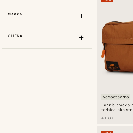
MARKA
CIJENA
Vodootporno
Lannie smeđa s
torbica oko str
4 BOJE
Calvin Klein
(1)
Herschel Supply Co
(16)