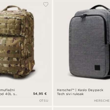
amuflažni
Herschel™ | Kaslo Daypack
54,95 €
 od 40L s
Tech sivi ruksak
krpe
OTSU
HERSCHE