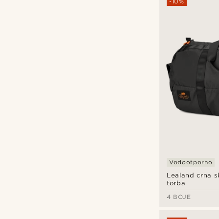
-10%
Vodootporno
Lealand crna s
torba
4 BOJE