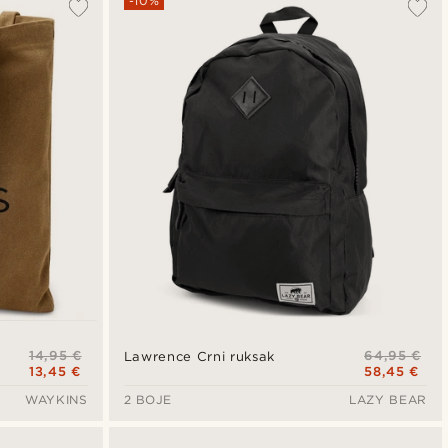
-10%
14,95 €
64,95 €
Lawrence Crni ruksak
13,45 €
58,45 €
WAYKINS
2 BOJE
LAZY BEAR