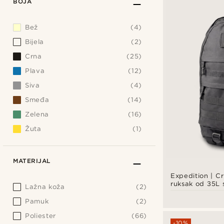
BOJA
Bež
(4)
Bijela
(2)
Crna
(25)
Plava
(12)
Siva
(4)
Smeđa
(14)
Zelena
(16)
Žuta
(1)
MATERIJAL
Expedition | Crn
ruksak od 35L 
Lažna koža
(2)
odjeljaka i pa
zakrpe
Pamuk
(2)
Poliester
(66)
-10%