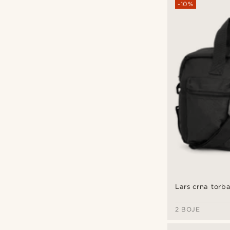
-10%
Lars crna torb
2 BOJE