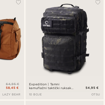
64,95 €
Expedition | Tamni
58,45 €
54,95 €
kamuflažni taktički ruksak
od 40L s panelom za
LAZY BEAR
10 BOJE
OTSU
zakrpe