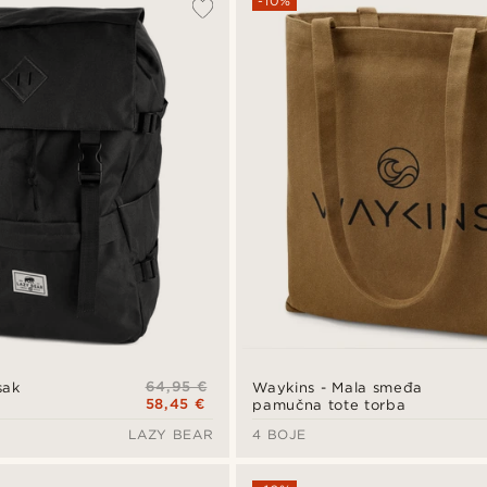
-10%
64,95 €
sak
Waykins - Mala smeđa
58,45 €
pamučna tote torba
LAZY BEAR
4 BOJE