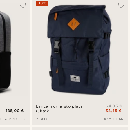
-10%
64,95 €
Lance mornarsko plavi
135,00 €
58,45 €
ruksak
L SUPPLY CO
2 BOJE
LAZY BEAR