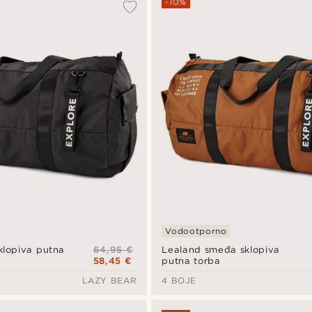
-10%
Vodootporno
64,95 €
klopiva putna
Lealand smeđa sklopiva
58,45 €
putna torba
LAZY BEAR
4 BOJE