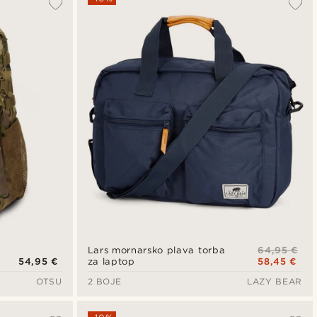
64,95 €
Lars mornarsko plava torba
54,95 €
58,45 €
za laptop
OTSU
2 BOJE
LAZY BEAR