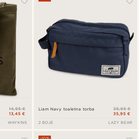
Najnovije
Najniža cijena
Najviša cijena
14,95 €
39,95 €
Liam Navy toaletna torba
13,45 €
35,95 €
WAYKINS
2 BOJE
LAZY BEAR
-10%