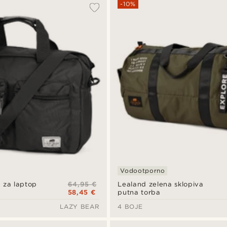
-10%
Vodootporno
64,95 €
a za laptop
Lealand zelena sklopiva
58,45 €
putna torba
LAZY BEAR
4 BOJE