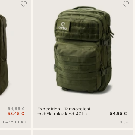
64,95 €
Expedition | Tamnozeleni
58,45 €
54,95 €
taktički ruksak od 40L s
panelom za zakrpe
LAZY BEAR
OTSU