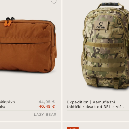
44,95 €
klopiva
Expedition | Kamuflažni
40,45 €
uka
taktički ruksak od 35L s više
odjeljaka i panelom za
LAZY BEAR
zakrpe