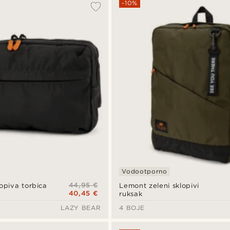
-10%
Vodootporno
44,95 €
opiva torbica
Lemont zeleni sklopivi
40,45 €
ruksak
LAZY BEAR
4 BOJE