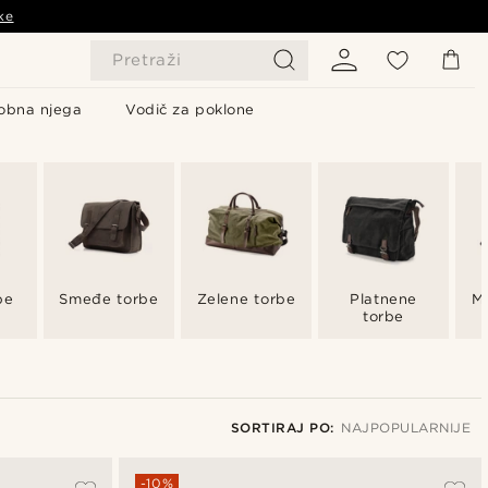
ke
Pretraži
obna njega
Vodič za poklone
be
Smeđe torbe
Zelene torbe
Platnene
M
torbe
SORTIRAJ PO:
NAJPOPULARNIJE
Najpopularnije
-10%