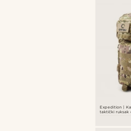
Expedition | K
taktički ruksak
panelom za za