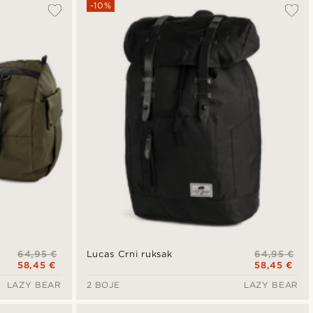
-10%
64,95 €
64,95 €
Lucas Crni ruksak
58,45 €
58,45 €
LAZY BEAR
2 BOJE
LAZY BEAR