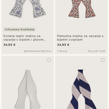
Vrhunska Kvaliteta
Svilena leptir mašna za
Pamučna mašna za vezanje s
vezanje s bijelim i plavim
bijelim cvijećem
paisley uzorkom
34,95 €
34,95 €
BOHEMIAN REVOLT
7 BOJE
TAILOR TOKI