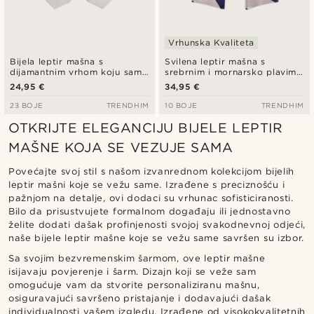
Vrhunska Kvaliteta
Bijela leptir mašna s
Svilena leptir mašna s
dijamantnim vrhom koju sami
srebrnim i mornarsko plavim
zavežete
prugama za vezanje
24,95 €
34,95 €
23 BOJE
TRENDHIM
10 BOJE
TRENDHIM
OTKRIJTE ELEGANCIJU BIJELE LEPTIR
MAŠNE KOJA SE VEZUJE SAMA
Povećajte svoj stil s našom izvanrednom kolekcijom bijelih
leptir mašni koje se vežu same. Izrađene s preciznošću i
pažnjom na detalje, ovi dodaci su vrhunac sofisticiranosti.
Bilo da prisustvujete formalnom događaju ili jednostavno
želite dodati dašak profinjenosti svojoj svakodnevnoj odjeći,
naše bijele leptir mašne koje se vežu same savršen su izbor.
Sa svojim bezvremenskim šarmom, ove leptir mašne
isijavaju povjerenje i šarm. Dizajn koji se veže sam
omogućuje vam da stvorite personaliziranu mašnu,
osiguravajući savršeno pristajanje i dodavajući dašak
individualnosti vašem izgledu. Izrađene od visokokvalitetnih