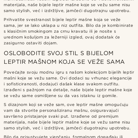
materijala, naše bijele leptir mašne koje se vežu same nisu
samo stylish, već i izdržljive, jamčeći dugotrajnu upotrebu.
Prihvatite svestranost bijele leptir mašne koja se veže
sama, jer se lako uklapa u niz outfita. Bilo da je kombinirate
s klasičnim smokingom za crnu kravatu ili je nosite s
urednom košuljom za ležerniji izgled, ovaj dodatak će
zasigurno ostaviti dojam.
OSLOBODITE SVOJ STIL S BIJELOM
LEPTIR MAŠNOM KOJA SE VEŽE SAMA
Povećajte svoju modnu igru s našom kolekcijom bijelih leptir
mašni koje se vežu same. Ovi dodaci su vrhunac elegancije
i sofisticiranosti, dodajući dašak klase svakom outfitu.
Izrađeni s pažnjom na detalje, naše bijele leptir mašne koje
se vežu same osmišljene su da vas istaknu iz gomile.
S dizajnom koji se veže sam, ove leptir mašne omogućuju
vam da stvorite personaliziranu mašnu, osiguravajući
savršeno pristajanje svaki put. Izrađene od premijum
materijala, naše bijele leptir mašne koje se vežu same nisu
samo stylish, već i izdržljive, jamčeći dugotrajnu upotrebu.
Bilo da prisustvujete vjenčanju, formalnom događaju ili