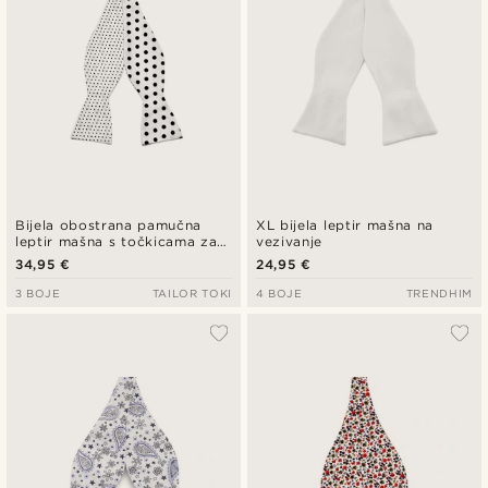
Bijela obostrana pamučna
XL bijela leptir mašna na
leptir mašna s točkicama za
vezivanje
vezanje
34,95 €
24,95 €
3 BOJE
TAILOR TOKI
4 BOJE
TRENDHIM