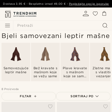
Dostava
3,95 €
- Besplatno iznad
49,00 €
-
Pogledajte opcije isporuke
Pretraži
Bjeli samovezani leptir mašne
Samovezujuće
Bež kravate s
Plave kravate
Zlatne ma
leptir mašne
mašnom koje
s mašnom
s vlastiti
se vežu same
koje se same
vezanje
čine
8 Proizvoda
FILTAR
SORTIRAJ PO
Najpopularnije