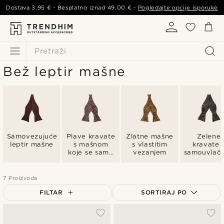
Dostava
3,95 €
- Besplatno iznad
49,00 €
-
Pogledajte opcije isporuke
Pretraži
Bež leptir mašne
Samovezujuće
Plave kravate
Zlatne mašne
Zelene
leptir mašne
s mašnom
s vlastitim
kravate 
koje se same
vezanjem
samouvlač
čine
7 Proizvoda
FILTAR
SORTIRAJ PO
Najpopularnije