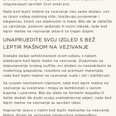
osiguravajući savršen čvor svaki put.
Naše bež leptir mašne na vezivanje nisu samo dodaci, već
su izrazi vašeg osobnog stila. Izražavaju povjerenje i
eleganciju, čineći vas istaknutim iz mase. Bilo da se oblačite
za vjenčanje, poslovni sastanak ili noćni izlazak, naše bež
leptir mašne na vezivanje ostavit će trajan dojam.
UNAPRIJEDITE SVOJ IZGLED S BEŽ
LEPTIR MAŠNOM NA VEZIVANJE
Dodajte dašak sofisticiranosti svom odijelu s našom
kolekcijom bež leptir mašni na vezivanje. Dizajnirani za
dopunjavanje svakog outfita, ovi dodaci su nezaobilazni za
modernog gospodina. Izrađene od premium materijala,
naše bež leptir mašne na vezivanje nude i stil i izdržljivost.
Sa svojom neutralnom nijansom, naše bež leptir mašne na
vezivanje su svestrane i mogu se kombinirati s raznim
bojama i uzorcima. Bilo da idete na formalni događaj ili
želite dodati šik dodir svojoj svakodnevnoj odjeći, naše bež
leptir mašne na vezivanje su savršen izbor.
Napravite izjavu s našim bež leptir mašnama na vezivanje.
Njihov dizajn na vezivanje omogućava prilagođenu