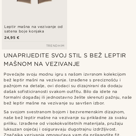
Leptir mašna na vezivanje od
satena boje konjaka
24,95 €
TRENDHIM
UNAPRIJEDITE SVOJ STIL S BEŽ LEPTIR
MAŠNOM NA VEZIVANJE
Povećajte svoju modnu igru s našom izvrsnom kolekcijom
bež leptir mašni na vezivanje. Izrađene s preciznošću i
pažnjom na detalje, ovi dodaci su dizajnirani da dodaju
dašak sofisticiranosti svakom outfitu. Bilo da idete na
formalni događaj ili jednostavno želite skrenuti pažnju, naše
bež leptir mašne na vezivanje su savršen izbor.
Sa svojom svestranom bojom i bezvremenskim dizajnom,
naše bež leptir mašne na vezivanje su prikladne za svaku
priliku. Izrađene od visokokvalitetnih materijala, pružaju
luksuzan osjećaj i osiguravaju dugotrajnu izdržljivost.
Značajka vezivanja omogućava vam da prilagodite fit,