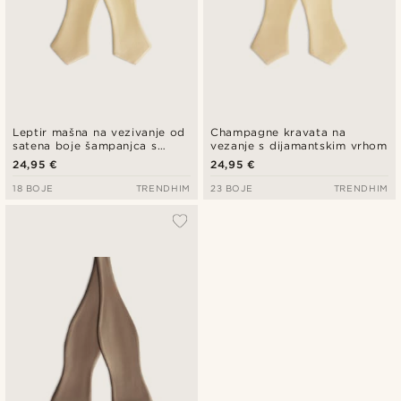
Leptir mašna na vezivanje od
Champagne kravata na
satena boje šampanjca s
vezanje s dijamantskim vrhom
dijamantnim vrhovima
24,95 €
24,95 €
18 BOJE
TRENDHIM
23 BOJE
TRENDHIM