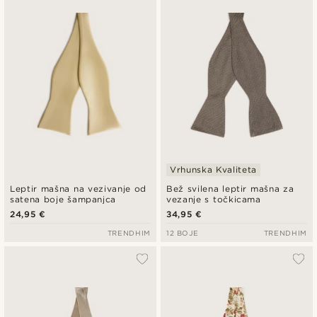
Najnovije
Najniža cijena
Najviša cijena
Vrhunska Kvaliteta
Leptir mašna na vezivanje od
Bež svilena leptir mašna za
satena boje šampanjca
vezanje s točkicama
24,95 €
34,95 €
TRENDHIM
12 BOJE
TRENDHIM