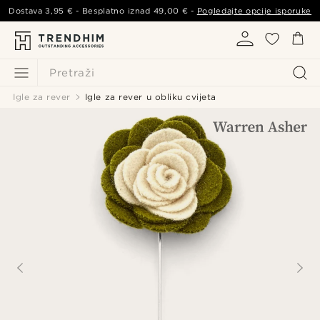
Dostava
3,95 €
- Besplatno iznad
49,00 €
-
Pogledajte opcije isporuke
Pretraži
Igle za rever
Igle za rever u obliku cvijeta