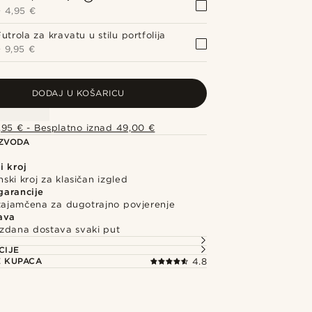
+
4,95 €
utrola za kravatu u stilu portfolija
+
9,95 €
DODAJ U KOŠARICU
,95 € - Besplatno iznad 49,00 €
IZVODA
i kroj
ki kroj za klasičan izgled
garancije
 zajamčena za dugotrajno povjerenje
ava
uzdana dostava svaki put
CIJE
E KUPACA
4.8