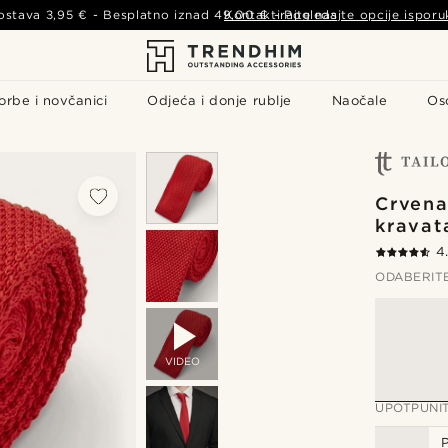
ostava
3,95 €
- Besplatno iznad
49,00 €
Kontaktirajte nas
-
Pogledajte opcije isporu
orbe i novčanici
Odjeća i donje rublje
Naočale
Os
Crvena
kravat
4
ODABERIT
VIDEO
UPOTPUNI