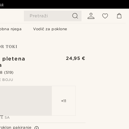
ke
Pretraži
obna njega
Vodič za poklone
 pletena
24,95 €
a
.8
(519)
E BOJU
+11
TE SA
Poklon pakiranje