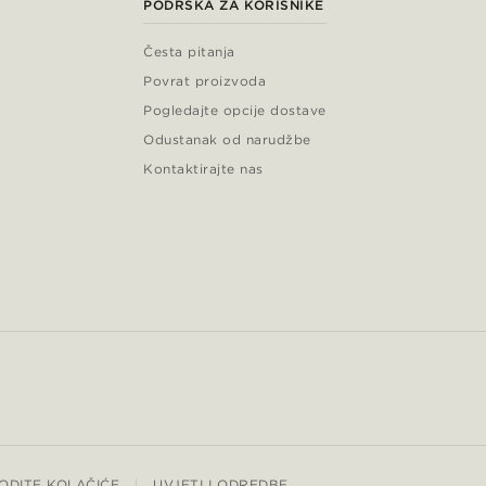
PODRŠKA ZA KORISNIKE
Česta pitanja
Povrat proizvoda
Pogledajte opcije dostave
Odustanak od narudžbe
Kontaktirajte nas
ODITE KOLAČIĆE
UVJETI I ODREDBE