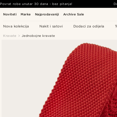
Povrat robe unutar 30 dana - bez pitanja!
D
Noviteti
Marke
Najprodavaniji
Archive Sale
Nova kolekcija
Nakit i satovi
Dodaci za odijela
T
Kravate
Jednobojne kravate