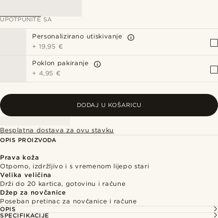
UPOTPUNITE SA
Personalizirano utiskivanje
+
19,95 €
Poklon pakiranje
+
4,95 €
DODAJ U KOŠARICU
Besplatna dostava za ovu stavku
OPIS PROIZVODA
Prava koža
Otporno, izdržljivo i s vremenom lijepo stari
Velika veličina
Drži do 20 kartica, gotovinu i račune
Džep za novčanice
Poseban pretinac za novčanice i račune
OPIS
SPECIFIKACIJE