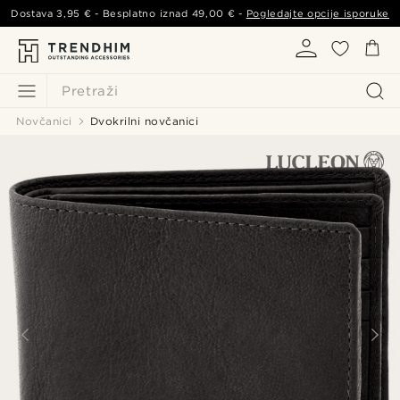
Dostava
3,95 €
- Besplatno iznad
49,00 €
-
Pogledajte opcije isporuke
Pretraži
Novčanici
Dvokrilni novčanici