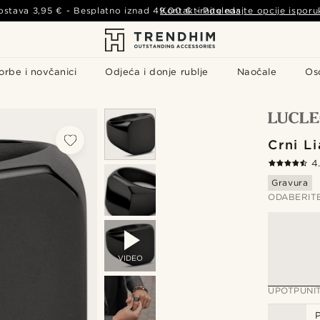
ostava
3,95 €
- Besplatno iznad
49,00 €
Kontaktirajte nas
-
Pogledajte opcije isporu
orbe i novčanici
Odjeća i donje rublje
Naočale
Os
Crni L
4
Gravura
ODABERIT
VIDEO
UPOTPUNI