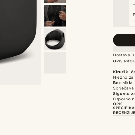
Dostava 3
OPIS PRO
Kirurški č
Nježno za 
Bez nikla
Sprječava i
Sigurno z
Otporno n
OPIS
SPECIFIKA
RECENZIJ