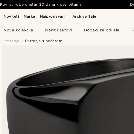
Povrat robe unutar 30 dana - bez pitanja!
D
Noviteti
Marke
Najprodavaniji
Archive Sale
Nova kolekcija
Nakit i satovi
Dodaci za odijela
T
Prstenje
Prstenje s pečatom