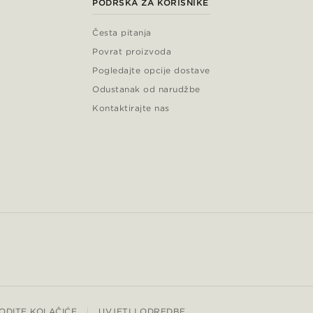
PODRŠKA ZA KORISNIKE
Česta pitanja
Povrat proizvoda
Pogledajte opcije dostave
Odustanak od narudžbe
Kontaktirajte nas
ODITE KOLAČIĆE
UVJETI I ODREDBE