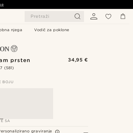
ke
Pretraži
obna njega
Vodič za poklone
iam prsten
34,95 €
.7
(581)
E BOJU
TE SA
Personalizirano graviranje