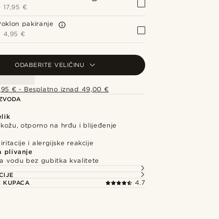
+
17,95 €
Poklon pakiranje
+
4,95 €
ODABERITE VELIČINU
,95 € - Besplatno iznad 49,00 €
IZVODA
elik
kožu, otporno na hrđu i blijeđenje
ritacije i alergijske reakcije
a plivanje
a vodu bez gubitka kvalitete
CIJE
E KUPACA
4.7