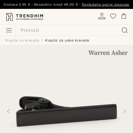
Dostava
3,95 €
- Besplatno iznad
49,00 €
-
Pogledajte opcije isporuke
Pretraži
Kopče za kravate
Kopče za uske kravate