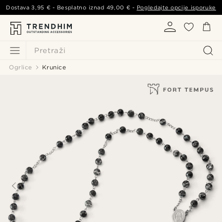
Dostava
3,95 €
- Besplatno iznad
49,00 €
-
Pogledajte opcije isporuke
Pretraži
Ogrlice
Krunice