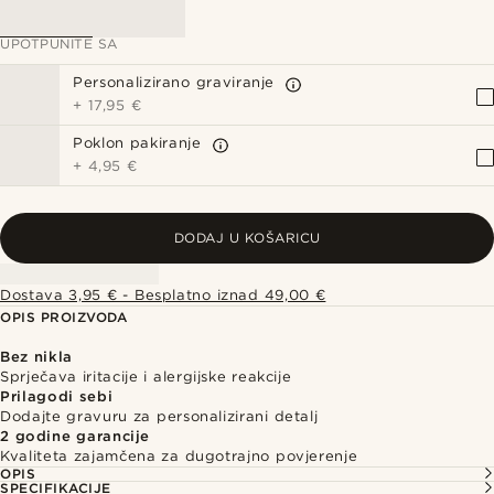
UPOTPUNITE SA
Personalizirano graviranje
+
17,95 €
Poklon pakiranje
+
4,95 €
DODAJ U KOŠARICU
Dostava 3,95 € - Besplatno iznad 49,00 €
OPIS PROIZVODA
Bez nikla
Sprječava iritacije i alergijske reakcije
Prilagodi sebi
Dodajte gravuru za personalizirani detalj
2 godine garancije
Kvaliteta zajamčena za dugotrajno povjerenje
OPIS
SPECIFIKACIJE