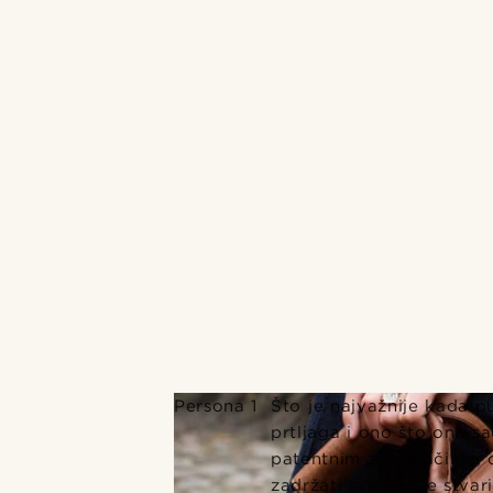
Persona 1
Što je najvažnije kada p
prtljaga i ono što ona s
patentnim zatvaračima, o
zadržati sve važne stvari 