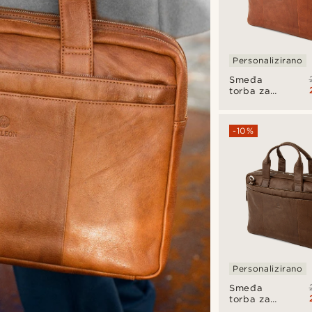
Personalizirano
Smeđa
torba za
laptop
California
-10%
Personalizirano
Smeđa
torba za
prijenosno