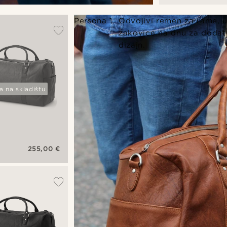
računalo
California
Persona 1
Odvojivi remen za rame, un
zakovice na dnu za dodatn
dizajn.
 na skladištu
255,00 €
ia