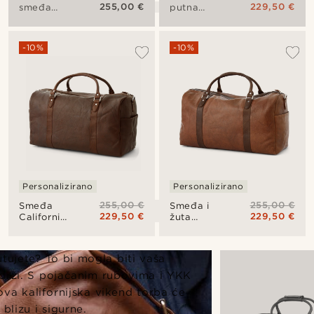
255,00 €
229,50 €
putna
smeđa
torba
putna
California
torba
California
-10%
-10%
Personalizirano
Personalizirano
255,00 €
255,00 €
Smeđa
Smeđa i
229,50 €
229,50 €
California
žuta
torba
putna
torba
California
utujete? To bi mogla biti vaša
adrži. S pojačanim rubovima i YKK
va kalifornijska vikend torba će
blizu i sigurne.