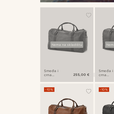
Nema na skladištu
Nema
Smeđa i
Smeđa i
255,00 €
crna
crna
California
putna
putna
torba
torba
Californ
-10%
-10%