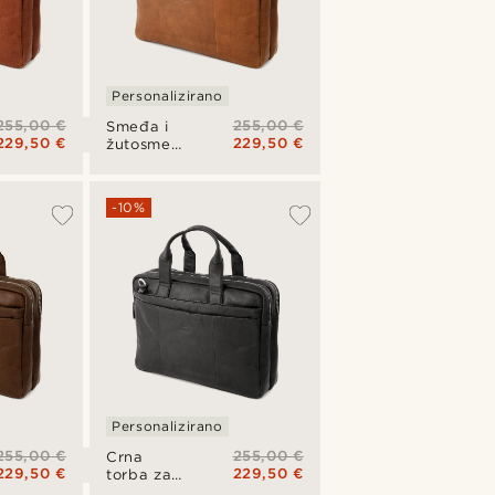
Personalizirano
255,00 €
255,00 €
Smeđa i
229,50 €
229,50 €
žutosmeđa
torba za
laptop
California
-10%
Personalizirano
255,00 €
255,00 €
Crna
229,50 €
229,50 €
torba za
laptop