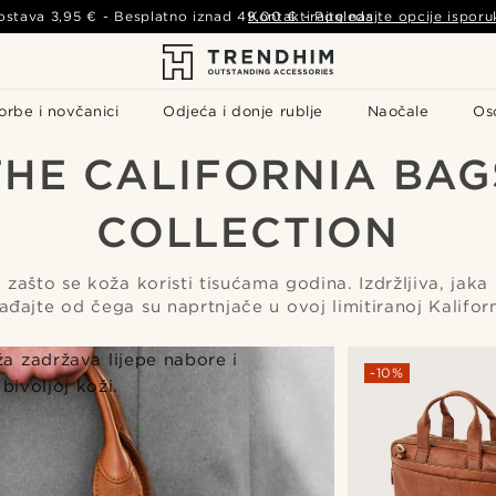
ostava
3,95 €
- Besplatno iznad
49,00 €
Kontaktirajte nas
-
Pogledajte opcije isporu
orbe i novčanici
Odjeća i donje rublje
Naočale
Os
THE CALIFORNIA BAG
COLLECTION
 zašto se koža koristi tisućama godina. Izdržljiva, jaka
đajte od čega su naprtnjače u ovoj limitiranoj Kaliforni
a zadržava lijepe nabore i
-10%
ivoljoj koži.