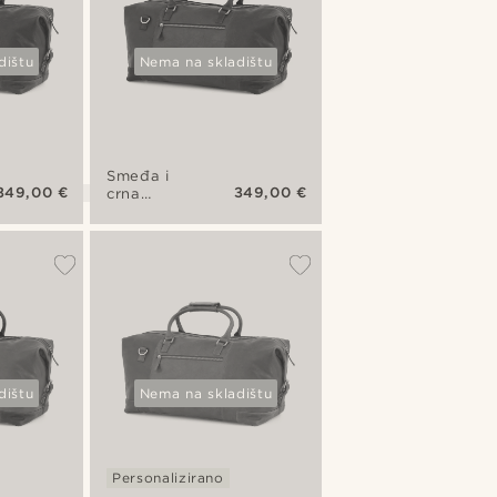
dištu
Nema na skladištu
Smeđa i
349,00 €
349,00 €
crna
California
vikend
torba
dištu
Nema na skladištu
Personalizirano