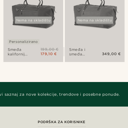
Nema na skladištu
Nema na skladištu
Personalizirano
199,00 €
Smeđa
Smeđa i
179,10 €
349,00 €
kalifornijska
smeđa
vikend
kalifornijska
torba
vikend
torba
vi saznaj za nove kolekcije, trendove i posebne ponude.
PODRŠKA ZA KORISNIKE