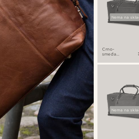
Nema na skla
Crno-
smeđa
kalifornijska
vikend
torba
Nema na skla