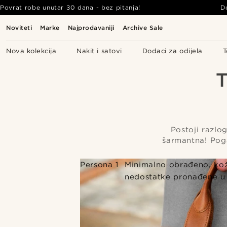
Povrat robe unutar 30 dana - bez pitanja!
D
Noviteti
Marke
Najprodavaniji
Archive Sale
Nova kolekcija
Nakit i satovi
Dodaci za odijela
T
Postoji razlog
šarmantna! Poga
Persona 1
Minimalno obrađeno, kož
nedostatke pronađene u b