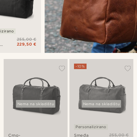
izirano
255,00 €
229,50 €
jska
-10%
Nema na skladištu
Nema na skladištu
Personalizirano
255,00 €
Smeđa
Crno-