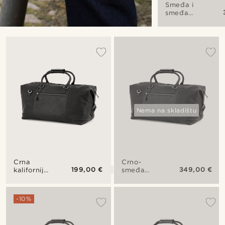
Smeđa i
smeđa
kalifornijska
vikend
torba
Nema na skladištu
Crna
Crno-
199,00 €
349,00 €
kalifornijska
smeđa
vikend
kalifornijska
torba
vikend
torba
-10%