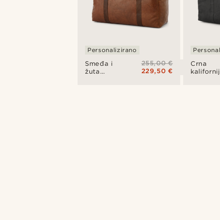
Personalizirano
Personal
255,00 €
Smeđa i
Crna
229,50 €
žuta
kaliforni
putna
putna
torba
torba
California