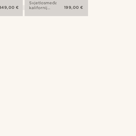
Svjetlosmeđa
349,00 €
199,00 €
kalifornijska
vikend
torba