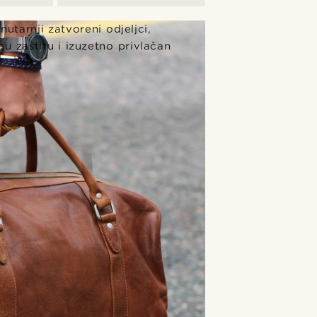
California
utarnji zatvoreni odjeljci,
u zaštitu i izuzetno privlačan