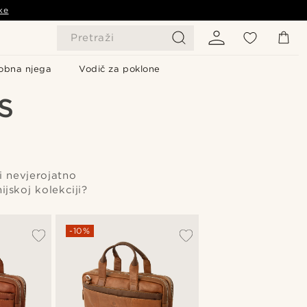
ke
Pretraži
obna njega
Vodič za poklone
S
 i nevjerojatno
jskoj kolekciji?
-10%