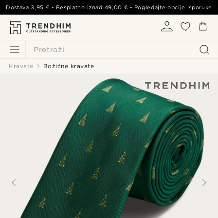
Dostava
3,95 €
- Besplatno iznad
49,00 €
-
Pogledajte opcije isporuke
Pretraži
Kravate
Božićne kravate