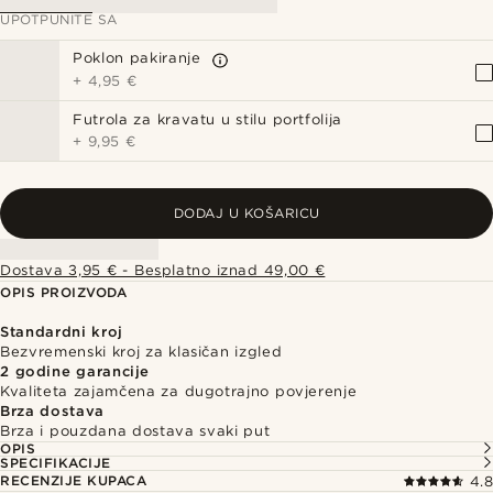
UPOTPUNITE SA
Poklon pakiranje
+
4,95 €
Futrola za kravatu u stilu portfolija
+
9,95 €
DODAJ U KOŠARICU
Dostava 3,95 € - Besplatno iznad 49,00 €
OPIS PROIZVODA
Standardni kroj
Bezvremenski kroj za klasičan izgled
2 godine garancije
Kvaliteta zajamčena za dugotrajno povjerenje
Brza dostava
Brza i pouzdana dostava svaki put
OPIS
SPECIFIKACIJE
RECENZIJE KUPACA
4.8