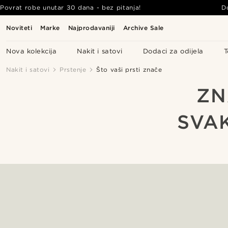
Povrat robe unutar 30 dana - bez pitanja!
D
Noviteti
Marke
Najprodavaniji
Archive Sale
Nova kolekcija
Nakit i satovi
Dodaci za odijela
T
Nakit i satovi
Prstenje
Što vaši prsti znače
ZN
SVA