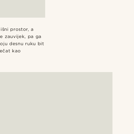
šni prostor, a
e zauvijek, pa ga
voju desnu ruku bit
pečat kao