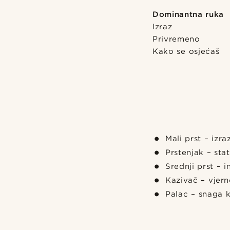
Dominantna ruka
Izraz
Privremeno
Kako se osjećaš
Mali prst – izr
Prstenjak – sta
Srednji prst – 
Kazivač – vjern
Palac – snaga k