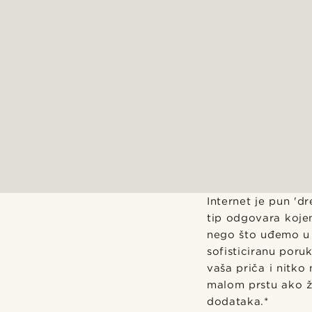
Internet je pun 'd
tip odgovara kojem
nego što uđemo u 
sofisticiranu poru
vaša priča i nitko
malom prstu ako ž
dodataka.*