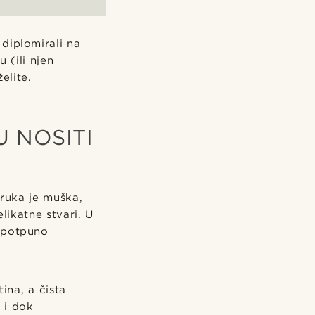
e diplomirali na
 (ili njen
elite.
 NOSITI
 ruka je muška,
likatne stvari. U
i potpuno
ina, a čista
 i dok