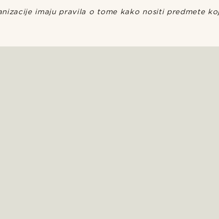
nizacije imaju pravila o tome kako nositi predmete koj