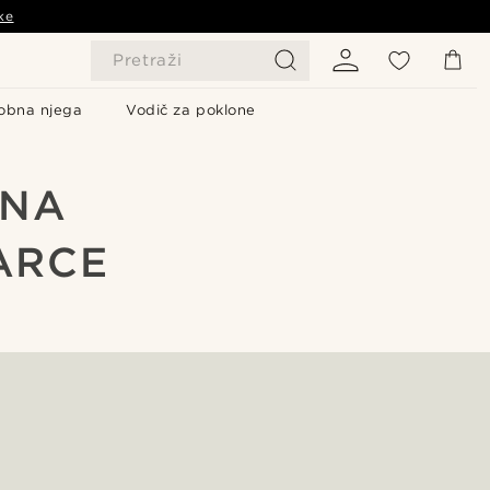
ke
Pretraži
obna njega
Vodič za poklone
 NA
ARCE