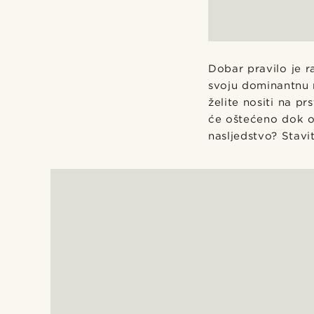
Dobar pravilo je r
svoju dominantnu r
želite nositi na p
će oštećeno dok ob
nasljedstvo? Stavit