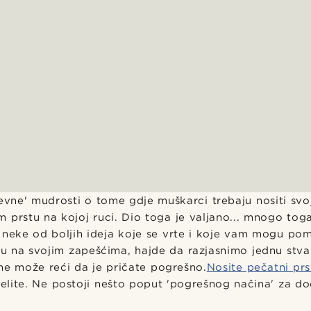
revne' mudrosti o tome gdje muškarci trebaju nositi sv
 prstu na kojoj ruci. Dio toga je valjano... mnogo toga 
neke od boljih ideja koje se vrte i koje vam mogu pom
ku na svojim zapešćima, hajde da razjasnimo jednu stvar:
 ne može reći da je pričate pogrešno.
Nosite pečatni prs
elite. Ne postoji nešto poput 'pogrešnog načina' za d