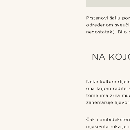
Prstenovi šalju por
određenom sveučiliš
nedostatak). Bilo d
NA KOJ
Neke kulture dijel
ona kojom radite st
tome ima zrna mud
zanemaruje lijevor
Čak i ambideksteri
mješovita ruka je 