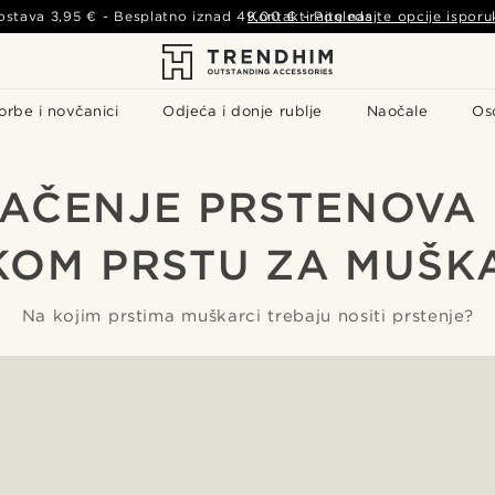
ostava
3,95 €
- Besplatno iznad
49,00 €
Kontaktirajte nas
-
Pogledajte opcije isporu
orbe i novčanici
Odjeća i donje rublje
Naočale
Os
AČENJE PRSTENOVA
KOM PRSTU ZA MUŠK
Na kojim prstima muškarci trebaju nositi prstenje?