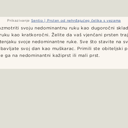
Prikazivanje
Sentio | Prsten od nehrđajućeg čelika s vezama
azmotriti svoju nedominantnu ruku kao dugoročni skladi
uku kao kratkoročni. Želite da vaš vjenčani prsten traj
rstenjaku svoje nedominantne ruke. Sve što stavite na s
avljate svoj dan kao muškarac. Primili ste obiteljski 
e ga na nedominantni kažiprst ili mali prst.