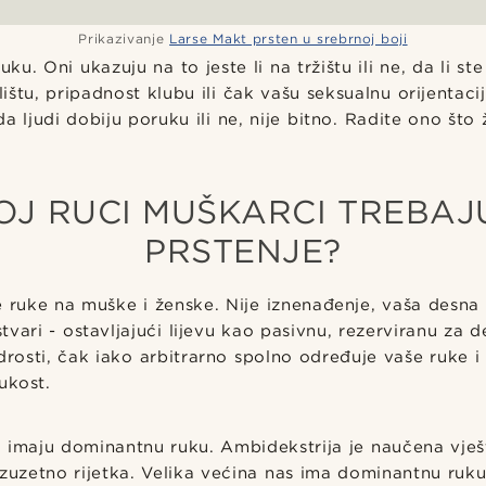
Prikazivanje
Larse Makt prsten u srebrnoj boji
uku. Oni ukazuju na to jeste li na tržištu ili ne, da li st
tu, pripadnost klubu ili čak vašu seksualnu orijentaciju
a ljudi dobiju poruku ili ne, nije bitno. Radite ono što ž
OJ RUCI MUŠKARCI TREBAJU
PRSTENJE?
e ruke na muške i ženske. Nije iznenađenje, vaša desna
vari - ostavljajući lijevu kao pasivnu, rezerviranu za de
rosti, čak iako arbitrarno spolno određuje vaše ruke 
ukost.
 imaju dominantnu ruku. Ambidekstrija je naučena vješt
izuzetno rijetka. Velika većina nas ima dominantnu ruku