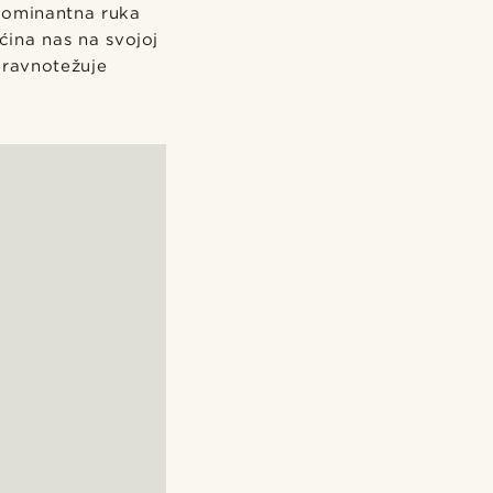
dominantna ruka
ećina nas na svojoj
uravnotežuje