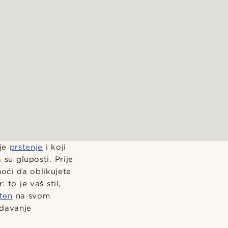
oje
prstenje
i koji
su gluposti. Prije
oći da oblikujete
 to je vaš stil,
ten
na svom
odavanje