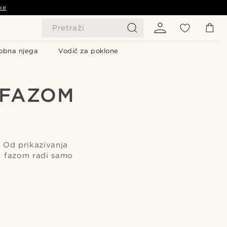
ke
Pretraži
obna njega
Vodič za poklone
 FAZOM
I
. Od prikazivanja
om fazom radi samo