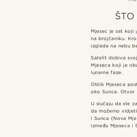
ŠTO
Mjesec je sat koji
na brojčaniku. Kro
izgleda na nebu be
Satelit dobiva sv
Mjeseca koji je ob
lunarne faze.
Oblik Mjeseca post
oko Sunca. Otvor s
U slučaju da ste z
da možemo vidjeti
i Sunca (Nova Mjes
između Mjeseca i S