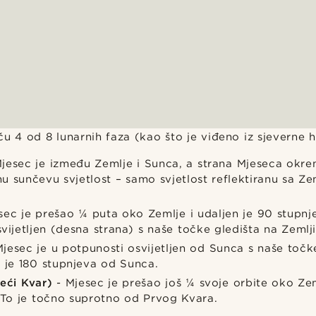
tiču 4 od 8 lunarnih faza (kao što je viđeno iz sjeverne 
jesec je između Zemlje i Sunca, a strana Mjeseca okr
u sunčevu svjetlost – samo svjetlost reflektiranu sa Ze
sec je prešao ¼ puta oko Zemlje i udaljen je 90 stupn
vijetljen (desna strana) s naše točke gledišta na Zemlji
jesec je u potpunosti osvijetljen od Sunca s naše točk
n je 180 stupnjeva od Sunca.
reći Kvar)
- Mjesec je prešao još ¼ svoje orbite oko Zeml
. To je točno suprotno od Prvog Kvara.