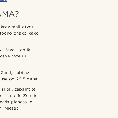
AMA?
 kroz mali otvor
a točno onako kako
e faze – oblik
eve faze ili
Zemlja obilazi
kluse od 29.5 dana.
 školi, zapamtite
sec između Zemlje
naša planeta je
ni Mjesec.