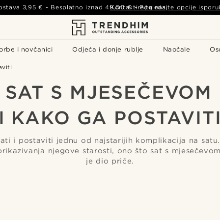
ostava
3,95 €
- Besplatno iznad
49,00 €
Kontaktirajte nas
-
Pogledajte opcije isporu
orbe i novčanici
Odjeća i donje rublje
Naočale
Os
viti
E SAT S MJESEČEVOM
I KAKO GA POSTAVIT
ati i postaviti jednu od najstarijih komplikacija na satu
rikazivanja njegove starosti, ono što sat s mjesečev
je dio priče.