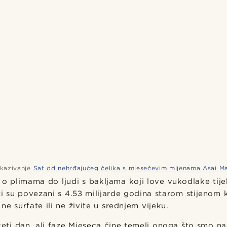
ikazivanje
Sat od nehrđajućeg čelika s mjesečevim mijenama Asai M
h o plimama do ljudi s bakljama koji love vukodlake ti
ti su povezani s 4.53 milijarde godina starom stijenom k
ne surfate ili ne živite u srednjem vijeku.
ti dan, ali faze Mjeseca čine temelj onoga što smo na