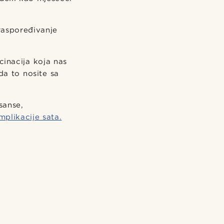
 raspoređivanje
inacija koja nas
da to nosite sa
sanse,
mplikacije sata.