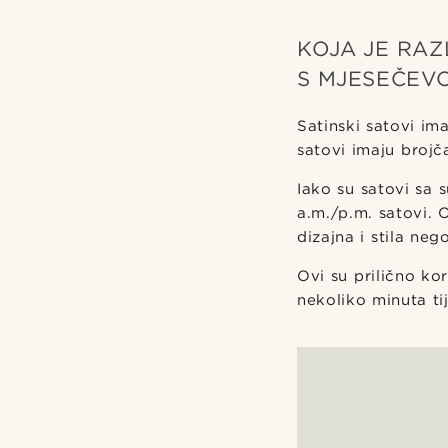
KOJA JE RAZ
S MJESEČEV
Satinski satovi im
satovi imaju brojč
Iako su satovi sa 
a.m./p.m. satovi. 
dizajna i stila neg
Ovi su prilično ko
nekoliko minuta ti