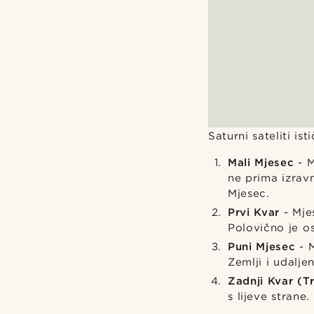
Saturni sateliti is
Mali Mjesec
- M
ne prima izravn
Mjesec.
Prvi Kvar
- Mje
Polovično je os
Puni Mjesec
- M
Zemlji i udalje
Zadnji Kvar (T
s lijeve strane