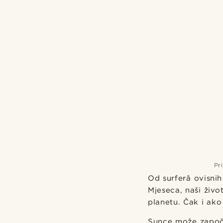
Pr
Od surferâ ovisni
Mjeseca, naši živo
planetu. Čak i ako 
Sunce može započe