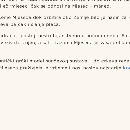
iječ ‘mjesec’ čak se odnosi na Mjesec – måned.
ćenje Mjeseca dok orbitira oko Zemlje bilo je način za
jeva pa čak i slanje plaća.
mudraca… postoji nešto tajanstveno u noćnom nebu. Fasc
ovezivala s njim, a sat s fazama Mjeseca je vaša prilika 
ntički grčki model sunčevog sustava – do crkava rene
Mjeseca preživjela je vrijeme i nosi naslov najstarije
ko