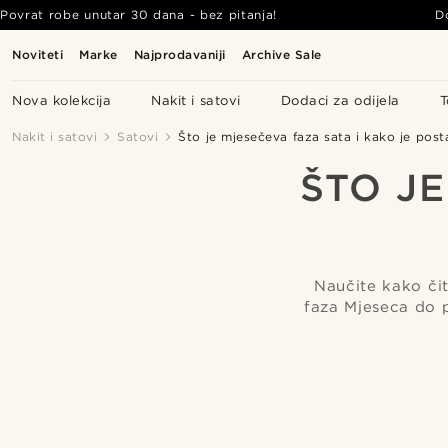
Povrat robe unutar 30 dana - bez pitanja!
D
Noviteti
Marke
Najprodavaniji
Archive Sale
Nova kolekcija
Nakit i satovi
Dodaci za odijela
T
Nakit i satovi
Satovi
Što je mjesečeva faza sata i kako je posta
ŠTO J
Naučite kako čit
faza Mjeseca do p