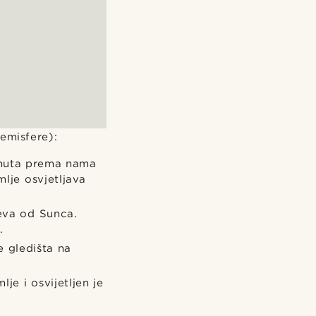
hemisfere):
enuta prema nama
mlje osvjetljava
jeva od Sunca.
.
e gledišta na
je i osvijetljen je