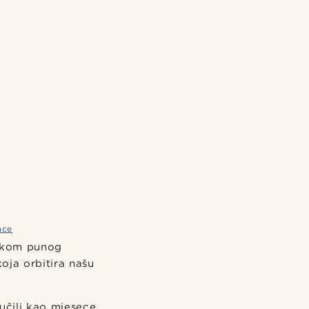
ace
jekom punog
oja orbitira našu
učili kao mjesece.