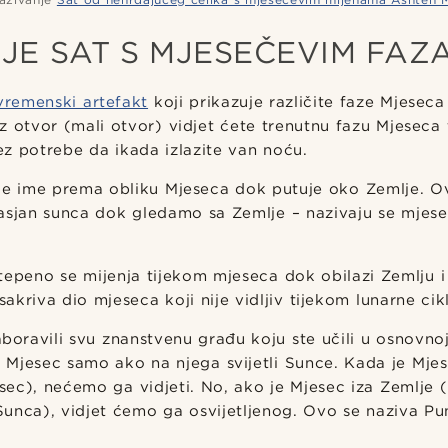
 JE SAT S MJESEČEVIM FAZ
vremenski artefakt
koji prikazuje različite faze Mjeseca
z otvor (mali otvor) vidjet ćete trenutnu fazu Mjesec
z potrebe da ikada izlazite van noću.
oje ime prema obliku Mjeseca dok putuje oko Zemlje. Ov
asjan sunca dok gledamo sa Zemlje – nazivaju se mjeseč
epeno se mijenja tijekom mjeseca dok obilazi Zemlju i 
akriva dio mjeseca koji nije vidljiv tijekom lunarne ci
aboravili svu znanstvenu građu koju ste učili u osnovnoj
 Mjesec samo ako na njega svijetli Sunce. Kada je Mje
ec), nećemo ga vidjeti. No, ako je Mjesec iza Zemlje (
unca), vidjet ćemo ga osvijetljenog. Ovo se naziva Pu