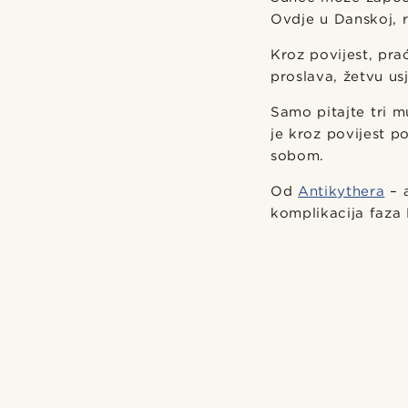
Ovdje u Danskoj, r
Kroz povijest, pra
proslava, žetvu us
Samo pitajte tri 
je kroz povijest p
sobom.
Od
Antikythera
– a
komplikacija faza 