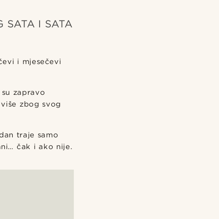
 SATA I SATA
čevi i mjesečevi
i su zapravo
e više zbog svog
 dan traje samo
ni… čak i ako nije.