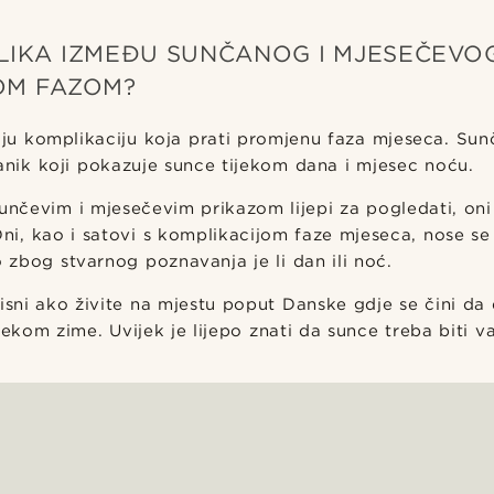
LIKA IZMEĐU SUNČANOG I MJESEČEVOG
OM FAZOM?
aju komplikaciju koja prati promjenu faza mjeseca. Sun
anik koji pokazuje sunce tijekom dana i mjesec noću.
sunčevim i mjesečevim prikazom lijepi za pogledati, on
Oni, kao i satovi s komplikacijom faze mjeseca, nose s
o zbog stvarnog poznavanja je li dan ili noć.
risni ako živite na mjestu poput Danske gdje se čini da
jekom zime. Uvijek je lijepo znati da sunce treba biti va