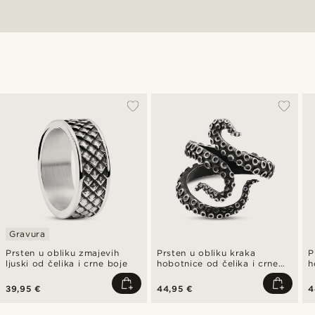
Gravura
Prsten u obliku zmajevih
Prsten u obliku kraka
P
ljuski od čelika i crne boje
hobotnice od čelika i crne
h
boje
39,95 €
44,95 €
4