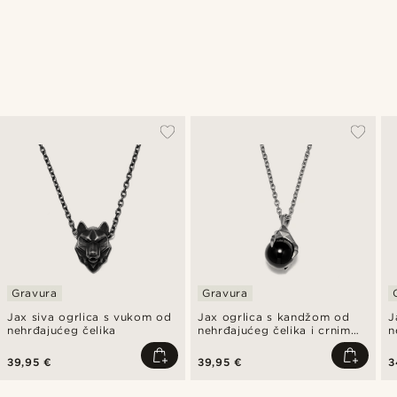
Gravura
Gravura
Jax siva ogrlica s vukom od
Jax ogrlica s kandžom od
J
nehrđajućeg čelika
nehrđajućeg čelika i crnim
n
kamenom
39,95 €
39,95 €
3