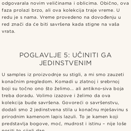
odgovarala novim veličinama i oblicima. Obično, ova
faza prolazi brzo, ali ova kolekcija traje vreme. U
redu je s nama. Vreme provedeno na dovođenju u
red znači da će biti savršena kada stigne na vaša
vrata.
POGLAVLJE 5: UČINITI GA
JEDINSTVENIM
U samples iz proizvodnje su stigli, a mi smo zauzeti
konačnim pregledom. Komadi u zlatnoj i srebrnoj
boji su točno ono što želimo... ali antikno-siva boja
treba doradu. Volimo izazove i želimo da ova
kolekcija bude savršena. Govoreći o savršenstvu,
dodali smo 2 jedinstvena stila u konačnu mješavinu s
prirodnim kamenom lapis lazuli. To je kamen koji
predstavlja bogove, moć, mudrost i istinu – nije loše
nositi to cijeli dan.