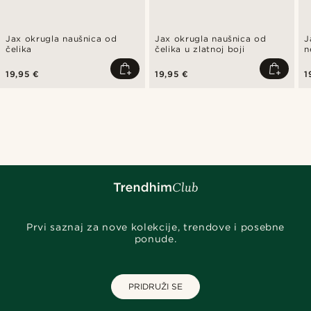
Jax okrugla naušnica od
Jax okrugla naušnica od
J
čelika
čelika u zlatnoj boji
n
19,95 €
19,95 €
1
Prvi saznaj za nove kolekcije, trendove i posebne
ponude.
PRIDRUŽI SE