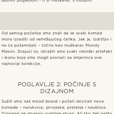
jednim pogledom - ti si muškarac s misijom.
Od samog početka smo znali da se svaki komad
mora izraditi od nehrđajućeg čelika. Jak je, izdržljiv i
ne će potamnjeti – točno kao muškarac Moody
Mason. Znajući to, istražili smo svaki vikinški artefakt
i ikonu koje smo mogli pronaći za smjernice ove
najnovije kolekcije.
POGLAVLJE 2: POČINJE S
DIZAJNOM
Sužili smo naš mood board i počeli skicirati nove
komade – narukvice, privjeske, prstenje i naušnice.
Dizajneri ne stvaraju suptilne stvari. Ali tko želi nešto