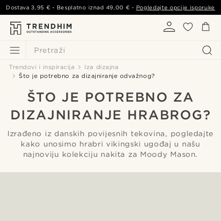
Dostava
3,95 €
- Besplatno iznad
49,00 €
-
Pogledajte opcije isporuke
Pretraži
Trendovi i inspiracija
Iza dizajna
Što je potrebno za dizajniranje odvažnog?
ŠTO JE POTREBNO ZA
DIZAJNIRANJE HRABROG?
Izrađeno iz danskih povijesnih tekovina, pogledajte
kako unosimo hrabri vikingski ugođaj u našu
najnoviju kolekciju nakita za Moody Mason.