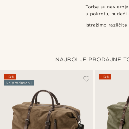
Torbe su nevjeroja
u pokretu, nudeći 
Istražimo različite
NAJBOLJE PRODAJNE T
-10%
-10%
Najprodavaniji