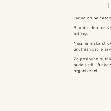
Jedna od najčešći
Bilo da idete na v
prtljag.
Njezina meka struk
unutrašnjost je sav
Za poslovne putnik
nude i stil i funk
organizirani.