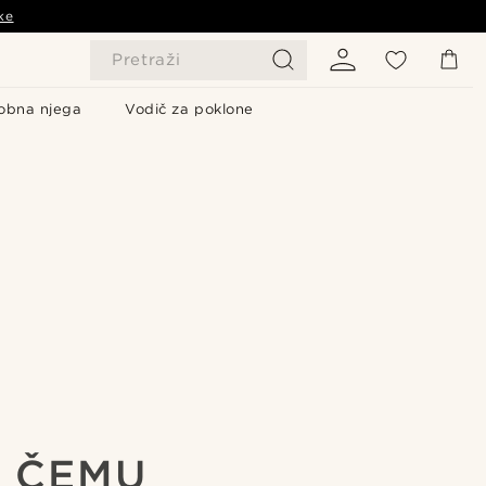
ke
Pretraži
obna njega
Vodič za poklone
I ČEMU