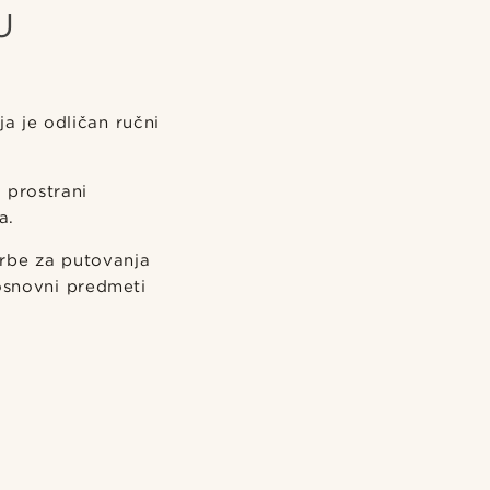
U
ja je odličan ručni
 prostrani
a.
orbe za putovanja
 osnovni predmeti