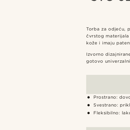
Torba za odjeću, p
čvrstog materijala
kože i imaju paten
Izvorno dizajniran
gotovo univerzaln
Prostrano: dovo
Svestrano: pri
Fleksibilno: lak