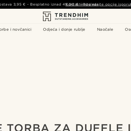
ostava
3,95 €
- Besplatno iznad
49,00 €
Kontaktirajte nas
-
Pogledajte opcije isporu
orbe i novčanici
Odjeća i donje rublje
Naočale
Os
E TORBA ZA DUFFLE 