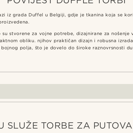
POVIJEST DUFFLE TORBI
zi iz grada Duffel u Belgiji, gdje je tkanina koja se kori
 proizvedena.
 su stvorene za vojne potrebe, dizajnirane za nošenje 
aktnom obliku. njihov praktičan dizajn i robusna izrada 
bojnog polja, što je dovelo do široke raznovrsnosti duf
U SLUŽE TORBE ZA PUTOVA