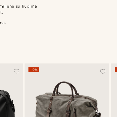
miljene su ljudima
t.
ma.
-10%