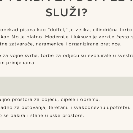
SLUŽI?
onekad pisana kao "duffel," je velika, cilindrična torb
 kao što je platno. Modernije i luksuznije verzije često
tne zatvarače, naramenice i organizirane pretince.
e za vojne svrhe, torbe za odjeću su evoluirale u svest
im primjenama.
ljno prostora za odjeću, cipele i opremu.
kladno za putovanja, teretanu i svakodnevnu upotrebu.
o se pakira i stane u uske prostore.