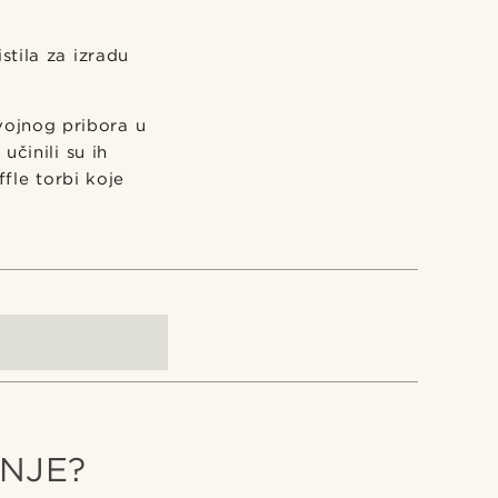
stila za izradu
vojnog pribora u
učinili su ih
fle torbi koje
NJE?