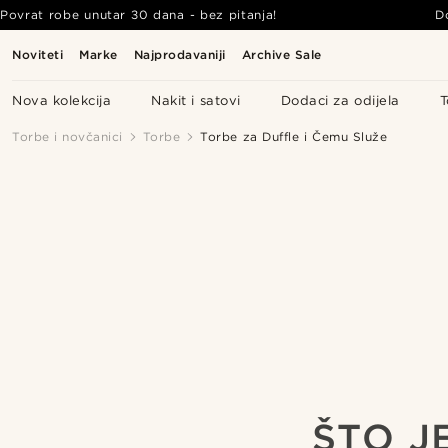
Povrat robe unutar 30 dana - bez pitanja!
D
Noviteti
Marke
Najprodavaniji
Archive Sale
Nova kolekcija
Nakit i satovi
Dodaci za odijela
T
Torbe i novčanici
Torbe
Torbe za Duffle i Čemu Služe
ŠTO J