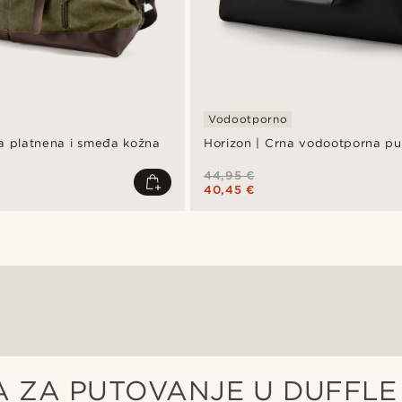
Vodootporno
na platnena i smeđa kožna
Horizon | Crna vodootporna pu
44,95 €
40,45 €
 ZA PUTOVANJE U DUFFLE 