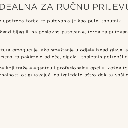
IDEALNA ZA RUČNU PRIJEV
h upotreba torbe za putovanja je kao putni saputnik.
ikend bijeg ili na poslovno putovanje, torba za putovan
tura omogućuje lako smeštanje u odjele iznad glave, a
ršena za pakiranje odjeće, cipela i toaletnih potrepštin
e koji traže elegantnu i profesionalnu opciju, kožne t
cionalnost, osiguravajući da izgledate oštro dok su vaši