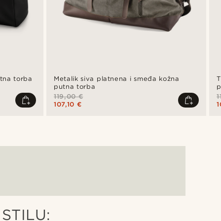
tna torba
Metalik siva platnena i smeđa kožna
T
putna torba
p
119,00 €
1
107,10 €
1
STILU: