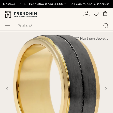
Dostava
3,95 €
- Besplatno iznad
49,00 €
-
Pogledajte opcije isporuke
Pretraži