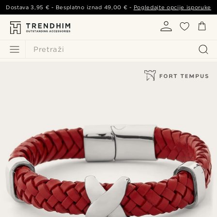
Dostava
3,95 €
- Besplatno iznad
49,00 €
-
Pogledajte opcije isporuke
Pretraži