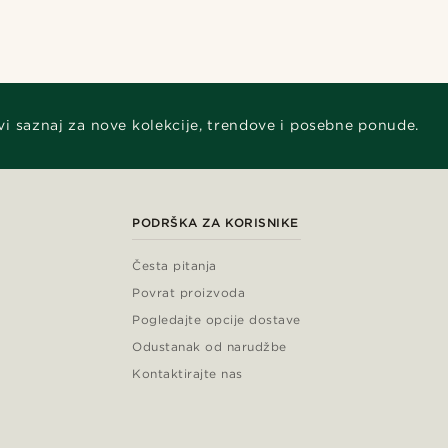
vi saznaj za nove kolekcije, trendove i posebne ponude.
PODRŠKA ZA KORISNIKE
Česta pitanja
Povrat proizvoda
Pogledajte opcije dostave
Odustanak od narudžbe
Kontaktirajte nas