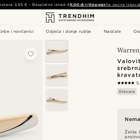
ostava
3,95 €
- Besplatno iznad
49,00 €
Kontaktirajte nas
-
Pogledajte opcije isporu
orbe i novčanici
Odjeća i donje rublje
Naočale
Os
Valovi
srebrn
kravat
5
Gravura
Nema 
Želite 
proizv