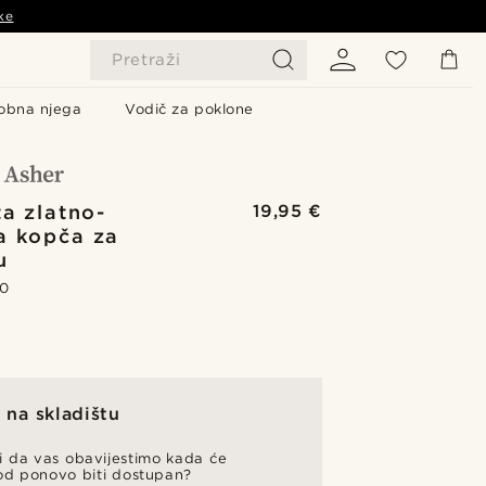
ke
Pretraži
obna njega
Vodič za poklone
ta zlatno-
19,95 €
a kopča za
u
.0
na skladištu
li da vas obavijestimo kada će
od ponovo biti dostupan?