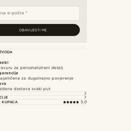
sa e-pošte *
OBAVIJESTI ME
IZVODA
 sebi
avuru za personalizirani detalj
garancije
 zajamčena za dugotrajno povjerenje
ava
uzdana dostava svaki put
CIJE
E KUPACA
5.0