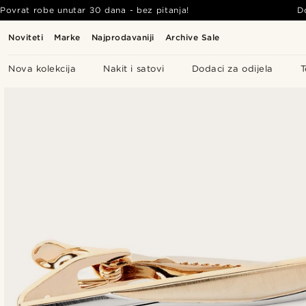
Povrat robe unutar 30 dana - bez pitanja!
D
Noviteti
Marke
Najprodavaniji
Archive Sale
Nova kolekcija
Nakit i satovi
Dodaci za odijela
T