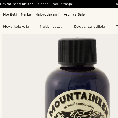
Povrat robe unutar 30 dana - bez pitanja!
D
Noviteti
Marke
Najprodavaniji
Archive Sale
Nova kolekcija
Nakit i satovi
Dodaci za odijela
T