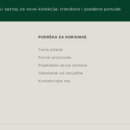
vi saznaj za nove kolekcije, trendove i posebne ponude.
PODRŠKA ZA KORISNIKE
Česta pitanja
Povrat proizvoda
Pogledajte opcije dostave
Odustanak od narudžbe
Kontaktirajte nas