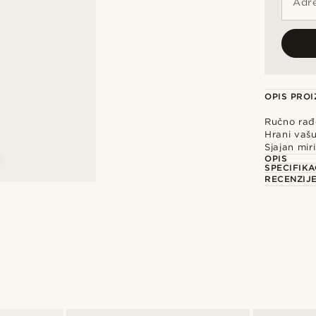
Adre
OPIS PRO
Ručno rađ
Hrani vaš
Sjajan mir
OPIS
SPECIFIKA
RECENZIJ