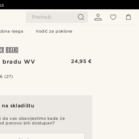
ke
Pretraži
obna njega
Vodič za poklone
a bradu WV
24,95 €
r
.6
(27)
na skladištu
li da vas obavijestimo kada će
od ponovo biti dostupan?