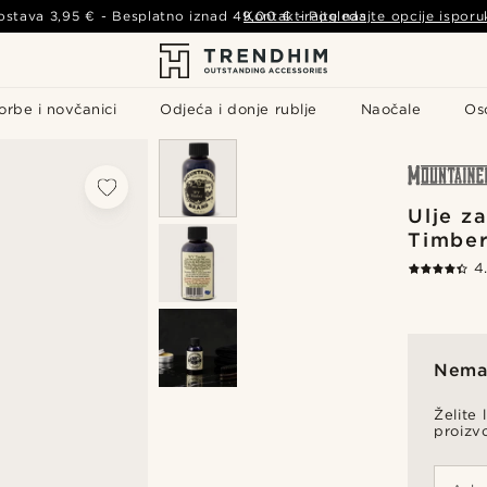
ostava
3,95 €
- Besplatno iznad
49,00 €
Kontaktirajte nas
-
Pogledajte opcije isporu
orbe i novčanici
Odjeća i donje rublje
Naočale
Os
Ulje z
Timbe
4
Nema 
Želite 
proizv