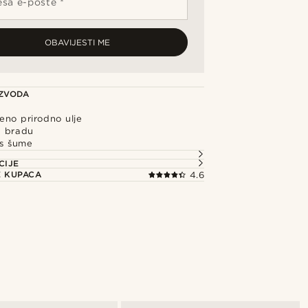
sa e-pošte *
OBAVIJESTI ME
IZVODA
eno prirodno ulje
u bradu
is šume
CIJE
E KUPACA
4.6