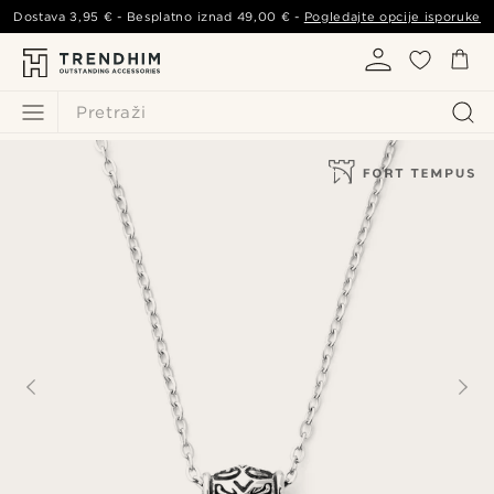
Dostava
3,95 €
- Besplatno iznad
49,00 €
-
Pogledajte opcije isporuke
Pretraži