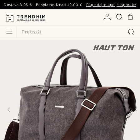
Dostava
3,95 €
- Besplatno iznad
49,00 €
-
Pogledajte opcije isporuke
Pretraži