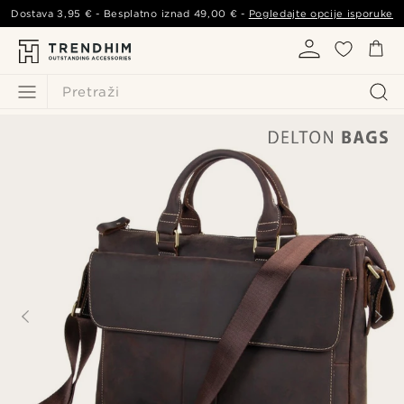
Dostava
3,95 €
- Besplatno iznad
49,00 €
-
Pogledajte opcije isporuke
Pretraži