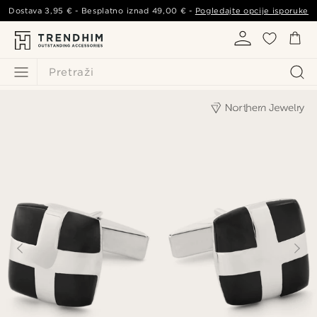
Dostava
3,95 €
- Besplatno iznad
49,00 €
-
Pogledajte opcije isporuke
Pretraži