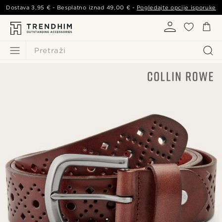
Dostava
3,95 €
- Besplatno iznad
49,00 €
-
Pogledajte opcije isporuke
Pretraži