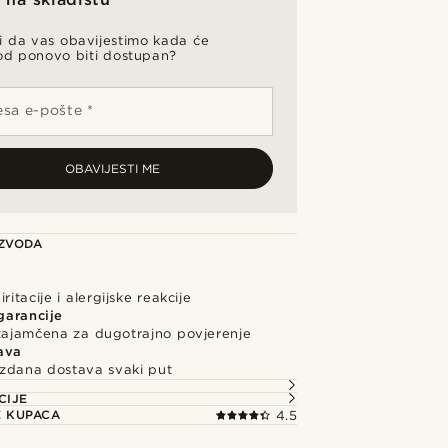
li da vas obavijestimo kada će
od ponovo biti dostupan?
sa e-pošte *
OBAVIJESTI ME
IZVODA
ritacije i alergijske reakcije
garancije
 zajamčena za dugotrajno povjerenje
ava
uzdana dostava svaki put
CIJE
E KUPACA
4.5