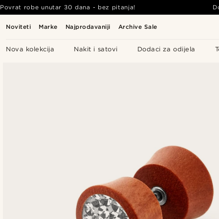
Povrat robe unutar 30 dana - bez pitanja!
D
Noviteti
Marke
Najprodavaniji
Archive Sale
Nova kolekcija
Nakit i satovi
Dodaci za odijela
T