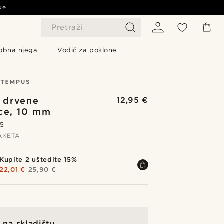
ke
Pretraži
obna njega
Vodič za poklone
 drvene
12,95 €
ce, 10 mm
.5
AKETA
Kupite 2 uštedite 15%
22,01 €
25,90 €
na skladištu