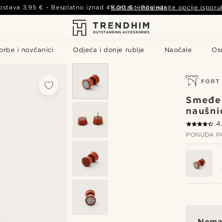
ostava
3,95 €
- Besplatno iznad
49,00 €
Kontaktirajte nas
-
Pogledajte opcije isporu
orbe i novčanici
Odjeća i donje rublje
Naočale
Os
Smeđe
naušni
4
PONUDA P
Nema 