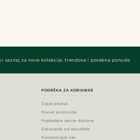
vi saznaj za nove kolekcije, trendove i posebne ponude.
PODRŠKA ZA KORISNIKE
Česta pitanja
Povrat proizvoda
Pogledajte opcije dostave
Odustanak od narudžbe
Kontaktirajte nas